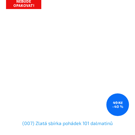
NEBUDE
OPAKOVAT!
49 Kč
–40 %
(007) Zlatá sbírka pohádek 101 dalmatinů