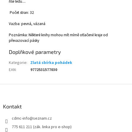
říše ledu....
Počet stran: 32
Vazba: pevná, vázaná
Poznámka: Některé knihy mohou mít mírně otlačené kraje od
převazovací pásky
Doplňkové parametry
Kategorie
:
Zlatá sbírka pohádek
EAN
:
9772531577030
Z
á
p
a
Kontakt
t
cdmc-info
@
seznam.cz
í
775 611 211 (zák. linka pro e-shop)