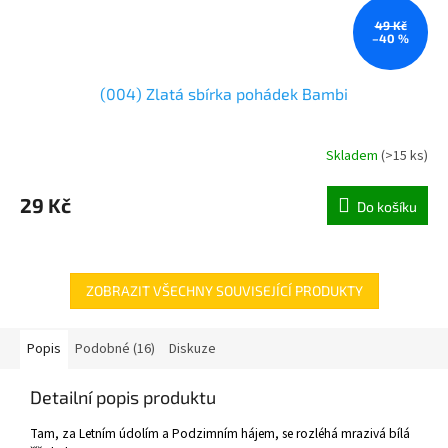
49 Kč
–40 %
(004) Zlatá sbírka pohádek Bambi
Skladem
(
>15 ks
)
29 Kč
Do košíku
ZOBRAZIT VŠECHNY SOUVISEJÍCÍ PRODUKTY
Popis
Podobné (16)
Diskuze
Detailní popis produktu
Tam, za Letním údolím a Podzimním hájem, se rozléhá mrazivá bílá