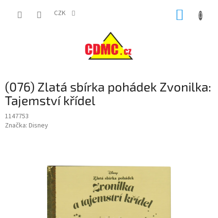
Přejít
NÁKUP
na
CZK
obsah
KOŠÍK
(076) Zlatá sbírka pohádek Zvonilka:
Tajemství křídel
1147753
Značka:
Disney