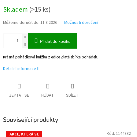
Měrná
Skladem
(
>15 ks
)
cena:
Můžeme doručit do:
11.8.2026
Možnosti doručení
Přidat do košíku
Krásná pohádková knížka z edice Zlatá sbírka pohádek.
Detailní informace
ZEPTAT SE
HLÍDAT
SDÍLET
Související produkty
Kód:
1144832
AKCE, KTERÁ SE