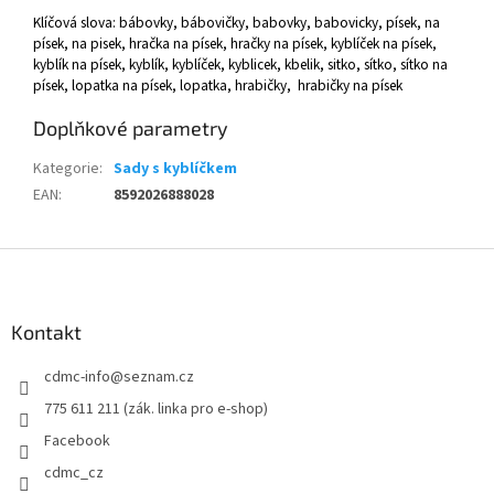
Klíčová slova: bábovky, bábovičky, babovky, babovicky, písek, na
písek, na pisek, hračka na písek, hračky na písek, kyblíček na písek,
kyblík na písek, kyblík, kyblíček, kyblicek, kbelik, sitko, sítko, sítko na
písek, lopatka na písek, lopatka, hrabičky, hrabičky na písek
Doplňkové parametry
Kategorie
:
Sady s kyblíčkem
EAN
:
8592026888028
Z
á
p
a
Kontakt
t
cdmc-info
@
seznam.cz
í
775 611 211 (zák. linka pro e-shop)
Facebook
cdmc_cz