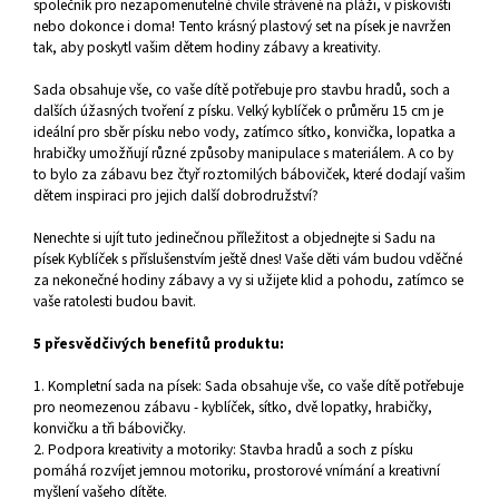
společník pro nezapomenutelné chvíle strávené na pláži, v pískovišti
nebo dokonce i doma! Tento krásný plastový set na písek je navržen
tak, aby poskytl vašim dětem hodiny zábavy a kreativity.
Sada obsahuje vše, co vaše dítě potřebuje pro stavbu hradů, soch a
dalších úžasných tvoření z písku. Velký kyblíček o průměru 15 cm je
ideální pro sběr písku nebo vody, zatímco sítko, konvička, lopatka a
hrabičky umožňují různé způsoby manipulace s materiálem. A co by
to bylo za zábavu bez čtyř roztomilých báboviček, které dodají vašim
dětem inspiraci pro jejich další dobrodružství?
Nenechte si ujít tuto jedinečnou příležitost a objednejte si Sadu na
písek Kyblíček s příslušenstvím ještě dnes! Vaše děti vám budou vděčné
za nekonečné hodiny zábavy a vy si užijete klid a pohodu, zatímco se
vaše ratolesti budou bavit.
5 přesvědčivých benefitů produktu:
1. Kompletní sada na písek: Sada obsahuje vše, co vaše dítě potřebuje
pro neomezenou zábavu - kyblíček, sítko, dvě lopatky, hrabičky,
konvičku a tři bábovičky.
2. Podpora kreativity a motoriky: Stavba hradů a soch z písku
pomáhá rozvíjet jemnou motoriku, prostorové vnímání a kreativní
myšlení vašeho dítěte.