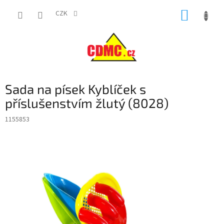
Přejít
NÁKUP
na
CZK
obsah
KOŠÍK
Sada na písek Kyblíček s
příslušenstvím žlutý (8028)
1155853