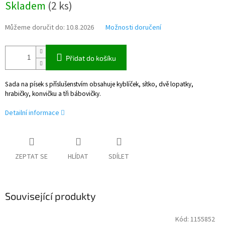
Skladem
(
2 ks
)
cena:
Můžeme doručit do:
10.8.2026
Možnosti doručení
Přidat do košíku
Sada na písek s příslušenstvím obsahuje kyblíček, sítko, dvě lopatky,
hrabičky, konvičku a tři bábovičky.
Detailní informace
ZEPTAT SE
HLÍDAT
SDÍLET
Související produkty
Kód:
1155852