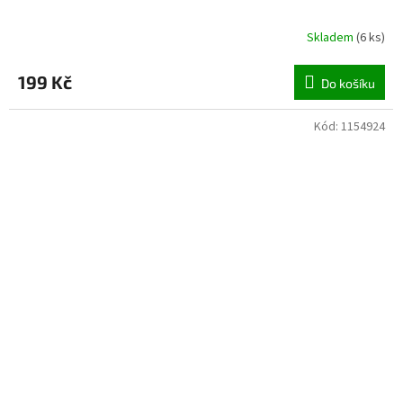
Skladem
(
6 ks
)
199 Kč
Do košíku
Kód:
1154924