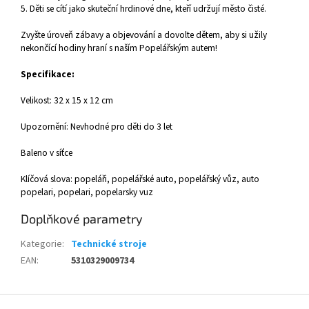
5. Děti se cítí jako skuteční hrdinové dne, kteří udržují město čisté.
Zvyšte úroveň zábavy a objevování a dovolte dětem, aby si užily
nekončící hodiny hraní s naším Popelářským autem!
Specifikace:
Velikost: 32 x 15 x 12 cm
Upozornění: Nevhodné pro děti do 3 let
Baleno v síťce
Klíčová slova: popeláři, popelářské auto, popelářský vůz, auto
popelari, popelari, popelarsky vuz
Doplňkové parametry
Kategorie
:
Technické stroje
EAN
:
5310329009734
Z