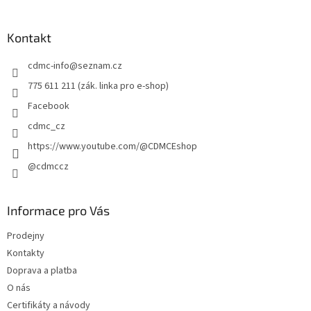
á
p
a
Kontakt
t
cdmc-info
@
seznam.cz
í
775 611 211 (zák. linka pro e-shop)
Facebook
cdmc_cz
https://www.youtube.com/@CDMCEshop
@cdmccz
Informace pro Vás
Prodejny
Kontakty
Doprava a platba
O nás
Certifikáty a návody