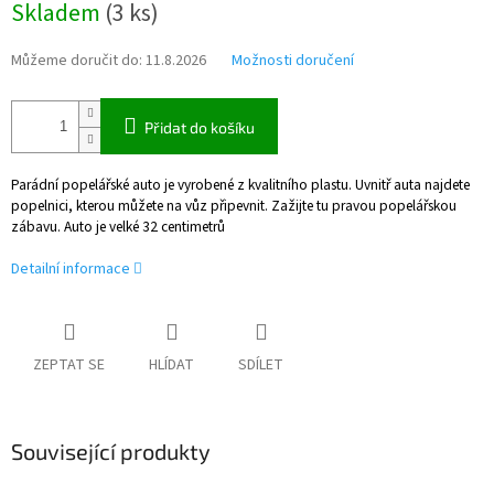
Skladem
(
3 ks
)
cena:
Můžeme doručit do:
11.8.2026
Možnosti doručení
Přidat do košíku
Parádní popelářské auto je vyrobené z kvalitního plastu. Uvnitř auta najdete
popelnici, kterou můžete na vůz připevnit. Zažijte tu pravou popelářskou
zábavu. Auto je velké 32 centimetrů
Detailní informace
ZEPTAT SE
HLÍDAT
SDÍLET
Související produkty