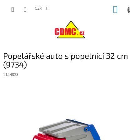
Přejít
NÁKUP
na
CZK
obsah
KOŠÍK
Popelářské auto s popelnicí 32 cm
(9734)
1154923