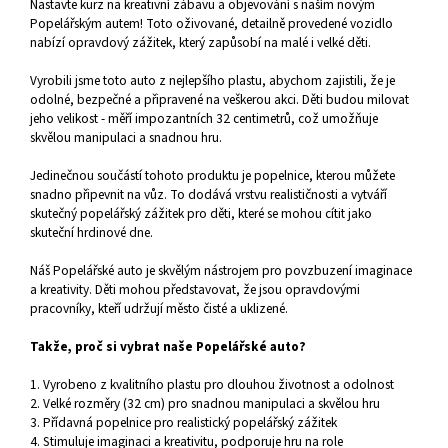
N
astavte kurz na kreativní zábavu a objevování s naším novým
Popelářským autem! Toto oživované, detailně provedené vozidlo
nabízí opravdový zážitek, který zapůsobí na malé i velké děti.
Vyrobili jsme toto auto z nejlepšího plastu, abychom zajistili, že je
odolné, bezpečné a připravené na veškerou akci. Děti budou milovat
jeho velikost - měří impozantních 32 centimetrů, což umožňuje
skvělou manipulaci a snadnou hru.
Jedinečnou součástí tohoto produktu je popelnice, kterou můžete
snadno připevnit na vůz. To dodává vrstvu realističnosti a vytváří
skutečný popelářský zážitek pro děti, které se mohou cítit jako
skuteční hrdinové dne.
Náš Popelářské auto je skvělým nástrojem pro povzbuzení imaginace
a kreativity. Děti mohou představovat, že jsou opravdovými
pracovníky, kteří udržují město čisté a uklizené.
Takže, proč si vybrat naše Popelářské auto?
1. Vyrobeno z kvalitního plastu pro dlouhou životnost a odolnost
2. Velké rozměry (32 cm) pro snadnou manipulaci a skvělou hru
3. Přídavná popelnice pro realistický popelářský zážitek
4. Stimuluje imaginaci a kreativitu, podporuje hru na role