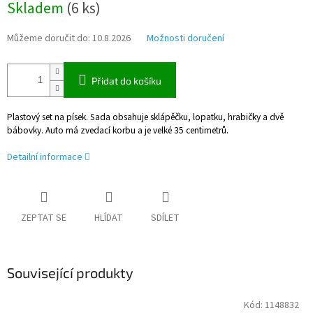
Skladem
(
6 ks
)
cena:
Můžeme doručit do:
10.8.2026
Možnosti doručení
Přidat do košíku
Plastový set na písek. Sada obsahuje sklápěčku, lopatku, hrabičky a dvě
bábovky. Auto má zvedací korbu a je velké 35 centimetrů.
Detailní informace
ZEPTAT SE
HLÍDAT
SDÍLET
Související produkty
Kód:
1148832