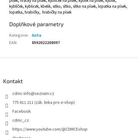
písek, hračky na písek, kyblíček na písek, kyblík na písek, kyblík,
kyblíček, kyblicek, kbelik, sitko, sítko, sítko na písek, lopatka na písek,
lopatka, hrabičky, hrabičky na písek
Doplňkové parametry
Kategorie
:
Auta
EAN
:
8592022208097
Z
á
p
a
Kontakt
t
cdmc-info
@
seznam.cz
í
775 611 211 (zák. linka pro e-shop)
Facebook
cdmc_cz
https://www.youtube.com/@CDMCEshop