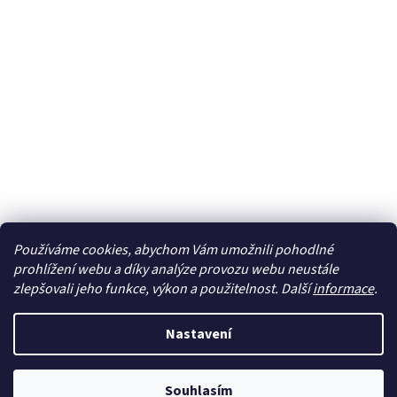
Používáme cookies, abychom Vám umožnili pohodlné
Sledovat na Instagramu
prohlížení webu a díky analýze provozu webu neustále
zlepšovali jeho funkce, výkon a použitelnost. Další
informace
.
Vytvořil Shoptet
Nastavení
Copyright 2026
cdmc.cz
. Všechna práva vyhrazena.
Upravit
Souhlasím
nastavení cookies