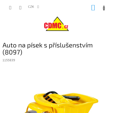
Přejít
NÁKUP
na
CZK
obsah
KOŠÍK
Auto na písek s příslušenstvím
(8097)
1155839