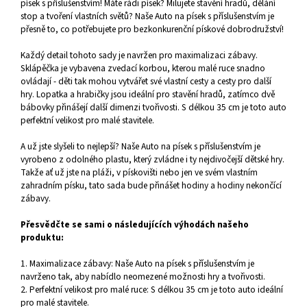
písek s příslušenstvím! Máte rádi písek? Milujete stavění hradů, dělání
stop a tvoření vlastních světů? Naše Auto na písek s příslušenstvím je
přesně to, co potřebujete pro bezkonkurenční pískové dobrodružství!
Každý detail tohoto sady je navržen pro maximalizaci zábavy.
Sklápěčka je vybavena zvedací korbou, kterou malé ruce snadno
ovládají - děti tak mohou vytvářet své vlastní cesty a cesty pro další
hry. Lopatka a hrabičky jsou ideální pro stavění hradů, zatímco dvě
bábovky přinášejí další dimenzi tvořivosti. S délkou 35 cm je toto auto
perfektní velikost pro malé stavitele.
A už jste slyšeli to nejlepší? Naše Auto na písek s příslušenstvím je
vyrobeno z odolného plastu, který zvládne i ty nejdivočejší dětské hry.
Takže ať už jste na pláži, v pískovišti nebo jen ve svém vlastním
zahradním písku, tato sada bude přinášet hodiny a hodiny nekončící
zábavy.
Přesvědčte se sami o následujících výhodách našeho
produktu:
1. Maximalizace zábavy: Naše Auto na písek s příslušenstvím je
navrženo tak, aby nabídlo neomezené možnosti hry a tvořivosti.
2. Perfektní velikost pro malé ruce: S délkou 35 cm je toto auto ideální
pro malé stavitele.