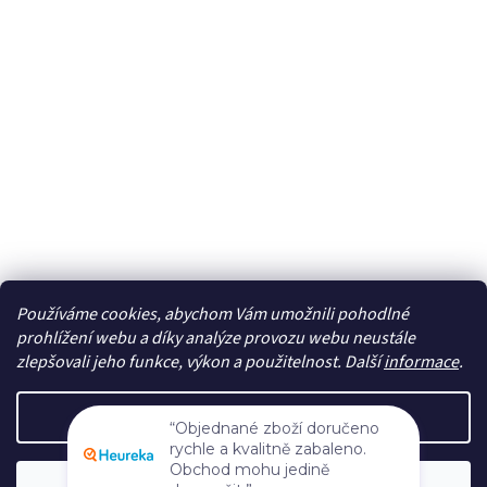
Používáme cookies, abychom Vám umožnili pohodlné
Sledovat na Instagramu
prohlížení webu a díky analýze provozu webu neustále
zlepšovali jeho funkce, výkon a použitelnost. Další
informace
.
Vytvořil Shoptet
Nastavení
“Objednané zboží doručeno
rychle a kvalitně zabaleno.
Copyright 2026
cdmc.cz
. Všechna práva vyhrazena.
Upravit
Obchod mohu jedině