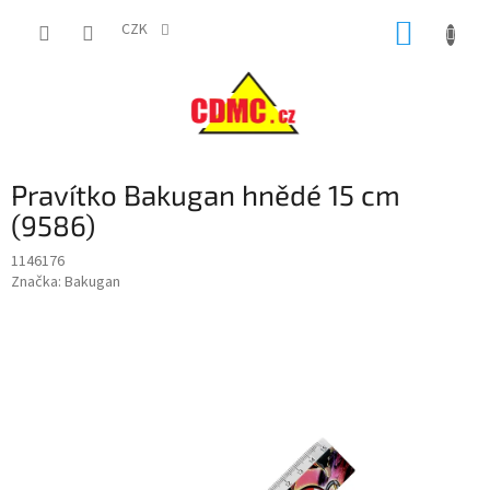
Přejít
NÁKUP
na
CZK
obsah
KOŠÍK
Pravítko Bakugan hnědé 15 cm
(9586)
1146176
Značka:
Bakugan