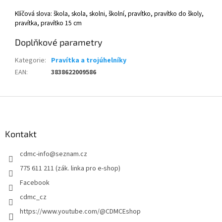
Klíčová slova: škola, skola, skolni, školní, pravítko, pravítko do školy,
pravítka, pravítko 15 cm
Doplňkové parametry
Kategorie
:
Pravítka a trojúhelníky
EAN
:
3838622009586
Z
á
p
a
Kontakt
t
cdmc-info
@
seznam.cz
í
775 611 211 (zák. linka pro e-shop)
Facebook
cdmc_cz
https://www.youtube.com/@CDMCEshop