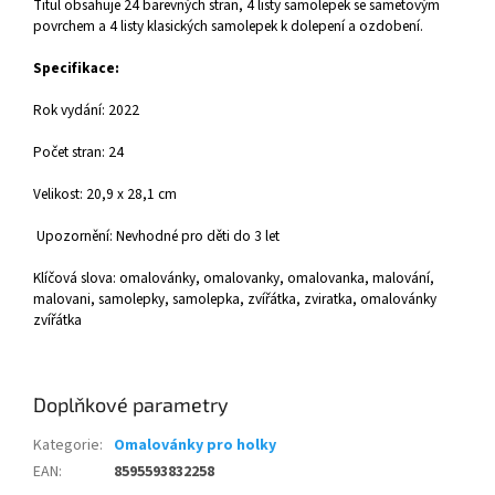
Titul obsahuje 24 barevných stran, 4 listy samolepek se sametovým
povrchem a 4 listy klasických samolepek k dolepení a ozdobení.
Specifikace:
Rok vydání: 2022
Počet stran: 24
Velikost: 20,9 x 28,1 cm
Upozornění: Nevhodné pro děti do 3 let
Klíčová slova: omalovánky, omalovanky, omalovanka, malování,
malovani, samolepky, samolepka, zvířátka, zviratka, omalovánky
zvířátka
Doplňkové parametry
Kategorie
:
Omalovánky pro holky
EAN
:
8595593832258