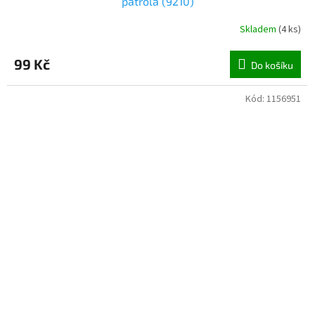
patrola (9210)
Skladem
(
4 ks
)
99 Kč
Do košíku
Kód:
1156951