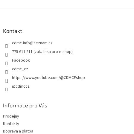
Z
á
p
a
Kontakt
t
cdmc-info
@
seznam.cz
í
775 611 211 (zák. linka pro e-shop)
Facebook
cdmc_cz
https://www.youtube.com/@CDMCEshop
@cdmccz
Informace pro Vás
Prodejny
Kontakty
Doprava a platba