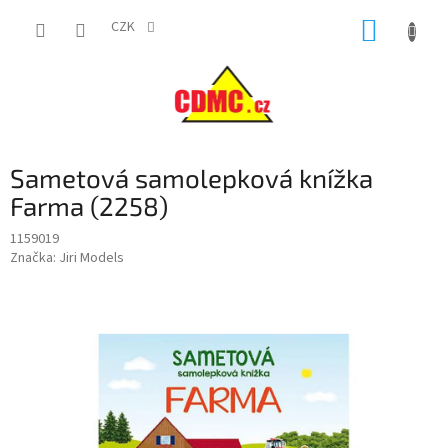
Přejít
NÁKUP
na
CZK
obsah
KOŠÍK
Sametová samolepková knížka
Farma (2258)
1159019
Značka:
Jiri Models