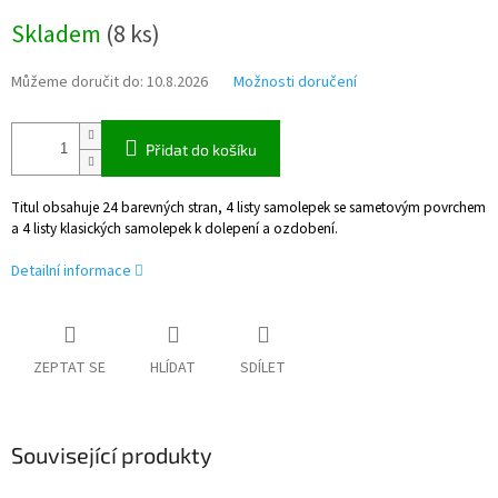
Měrná
Skladem
(
8 ks
)
cena:
Můžeme doručit do:
10.8.2026
Možnosti doručení
Přidat do košíku
Titul obsahuje 24 barevných stran, 4 listy samolepek se sametovým povrchem
a 4 listy klasických samolepek k dolepení a ozdobení.
Detailní informace
ZEPTAT SE
HLÍDAT
SDÍLET
Související produkty