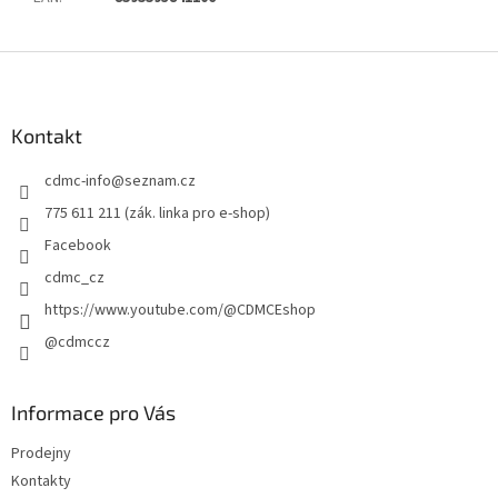
Z
á
p
a
Kontakt
t
cdmc-info
@
seznam.cz
í
775 611 211 (zák. linka pro e-shop)
Facebook
cdmc_cz
https://www.youtube.com/@CDMCEshop
@cdmccz
Informace pro Vás
Prodejny
Kontakty