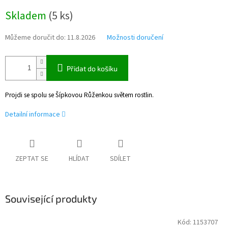
Měrná
Skladem
(
5 ks
)
cena:
Můžeme doručit do:
11.8.2026
Možnosti doručení
Přidat do košíku
Projdi se spolu se Šípkovou Růženkou světem rostlin.
Detailní informace
ZEPTAT SE
HLÍDAT
SDÍLET
Související produkty
Kód:
1153707