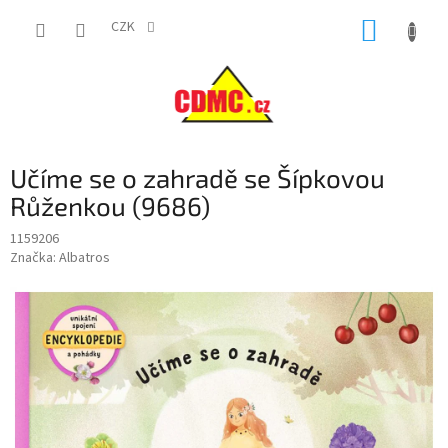
Přejít
NÁKUP
na
CZK
obsah
KOŠÍK
Učíme se o zahradě se Šípkovou
Růženkou (9686)
1159206
Značka:
Albatros