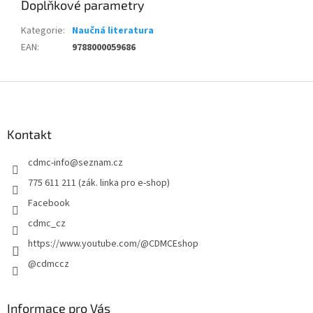
Doplňkové parametry
Kategorie
:
Naučná literatura
EAN
:
9788000059686
Z
á
p
a
Kontakt
t
cdmc-info
@
seznam.cz
í
775 611 211 (zák. linka pro e-shop)
Facebook
cdmc_cz
https://www.youtube.com/@CDMCEshop
@cdmccz
Informace pro Vás