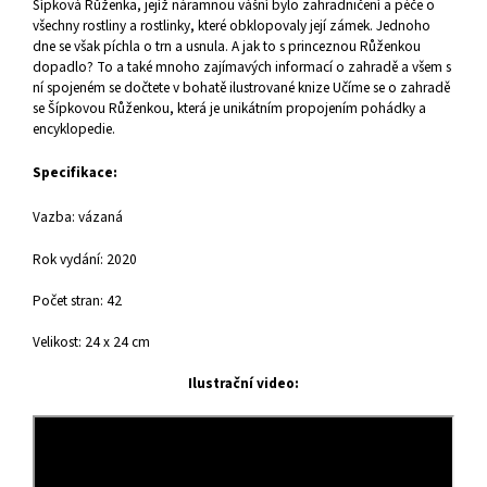
Šípková Růženka, jejíž náramnou vášní bylo zahradničení a péče o
všechny rostliny a rostlinky, které obklopovaly její zámek. Jednoho
dne se však píchla o trn a usnula. A jak to s princeznou Růženkou
dopadlo? To a také mnoho zajímavých informací o zahradě a všem s
ní spojeném se dočtete v bohatě ilustrované knize Učíme se o zahradě
se Šípkovou Růženkou, která je unikátním propojením pohádky a
encyklopedie.
Specifikace:
Vazba: vázaná
Rok vydání: 2020
Počet stran: 42
Velikost: 24 x 24 cm
Ilustrační video: