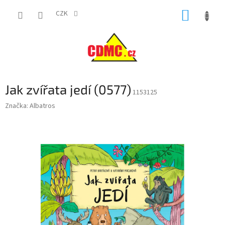
Přejít
NÁKUP
na
CZK
obsah
KOŠÍK
Jak zvířata jedí (0577)
1153125
Značka:
Albatros