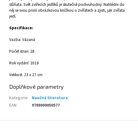
slůňata. Svět zvířecích jedlíků je skutečně podivuhodný. Nahlédni do
něj se svou první obrázkovou knížkou o zvířatech a zjisti, jak zvířata
jedí.
Specifikace:
Vazba: Vázaná
Počet stran: 28
Rok vydání: 2018
Velikost: 23 x 27 cm
Doplňkové parametry
Kategorie
:
Naučná literatura
EAN
:
9788000050577
Z
á
p