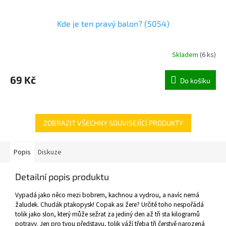
Kde je ten pravý balon? (5054)
Skladem
(
6 ks
)
69 Kč
Do košíku
ZOBRAZIT VŠECHNY SOUVISEJÍCÍ PRODUKTY
Popis
Diskuze
Detailní popis produktu
Vypadá jako něco mezi bobrem, kachnou a vydrou, a navíc nemá
žaludek. Chudák ptakopysk! Copak asi žere? Určitě toho nespořádá
tolik jako slon, který může sežrat za jediný den až tři sta kilogramů
potravy. Jen pro tvou představu, tolik váží třeba tři čerstvě narozená