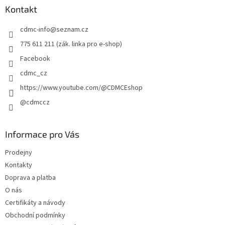
a
Kontakt
t
cdmc-info
@
seznam.cz
í
775 611 211 (zák. linka pro e-shop)
Facebook
cdmc_cz
https://www.youtube.com/@CDMCEshop
@cdmccz
Informace pro Vás
Prodejny
Kontakty
Doprava a platba
O nás
Certifikáty a návody
Obchodní podmínky