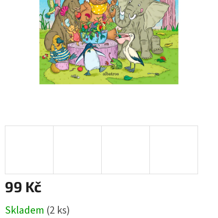
99 Kč
Měrná
Skladem
(
2 ks
)
cena: