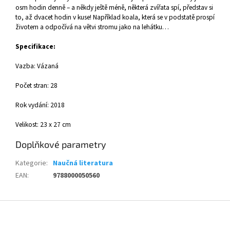
osm hodin denně – a někdy ještě méně, některá zvířata spí, představ si
to, až dvacet hodin v kuse! Například koala, která se v podstatě prospí
životem a odpočívá na větvi stromu jako na lehátku…
Specifikace:
Vazba: Vázaná
Počet stran: 28
Rok vydání: 2018
Velikost: 23 x 27 cm
Doplňkové parametry
Kategorie
:
Naučná literatura
EAN
:
9788000050560
Z
á
p