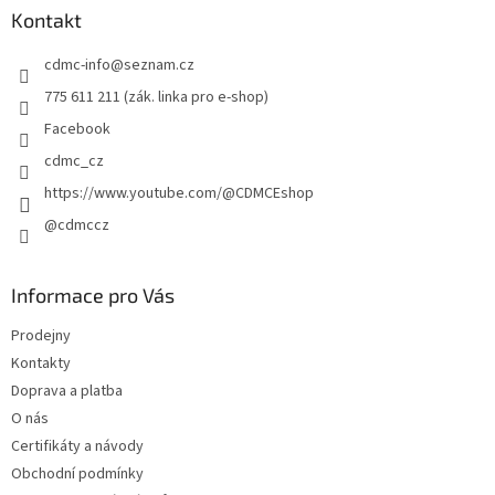
a
Kontakt
t
cdmc-info
@
seznam.cz
í
775 611 211 (zák. linka pro e-shop)
Facebook
cdmc_cz
https://www.youtube.com/@CDMCEshop
@cdmccz
Informace pro Vás
Prodejny
Kontakty
Doprava a platba
O nás
Certifikáty a návody
Obchodní podmínky