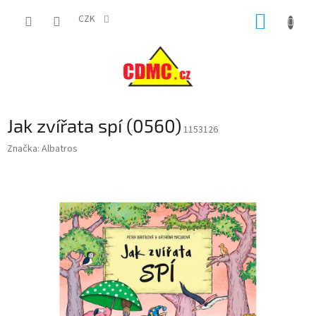
Přejít
NÁKUP
na
CZK
obsah
KOŠÍK
Jak zvířata spí (0560)
1153126
Značka:
Albatros