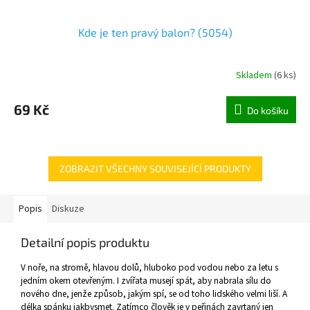
Kde je ten pravý balon? (5054)
Skladem
(
6 ks
)
69 Kč
Do košíku
ZOBRAZIT VŠECHNY SOUVISEJÍCÍ PRODUKTY
Popis
Diskuze
Detailní popis produktu
V noře, na stromě, hlavou dolů, hluboko pod vodou nebo za letu s
jedním okem otevřeným. I zvířata musejí spát, aby nabrala sílu do
nového dne, jenže způsob, jakým spí, se od toho lidského velmi liší. A
délka spánku jakbysmet. Zatímco člověk je v peřinách zavrtaný jen