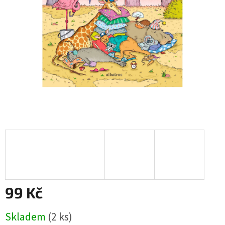
99 Kč
Měrná
Skladem
(
2 ks
)
cena: