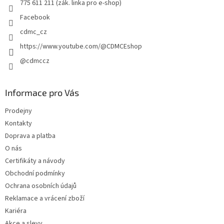
k
775 611 211 (zák. linka pro e-shop)
y
Facebook
v
ý
cdmc_cz
p
https://www.youtube.com/@CDMCEshop
i
s
@cdmccz
u
Informace pro Vás
Prodejny
Kontakty
Doprava a platba
O nás
Certifikáty a návody
Obchodní podmínky
Ochrana osobních údajů
Reklamace a vrácení zboží
Kariéra
Akce a slevy