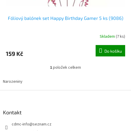
Fóliový balónek set Happy Birthday Gamer 5 ks (9086)
Skladem
(
7 ks
)
Do košíku
159 Kč
1
položek celkem
O
v
l
Narozeniny
á
d
Z
a
á
c
p
í
a
Kontakt
p
t
r
cdmc-info
@
seznam.cz
í
v