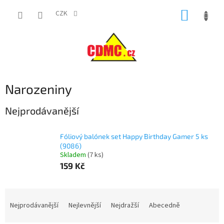
Přejít
NÁKUP
na
CZK
obsah
KOŠÍK
Narozeniny
Nejprodávanější
Fóliový balónek set Happy Birthday Gamer 5 ks
(9086)
Skladem
(
7 ks
)
159 Kč
Ř
a
Nejprodávanější
Nejlevnější
Nejdražší
Abecedně
z