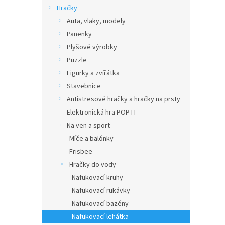
n
Hračky
e
Auta, vlaky, modely
l
Panenky
Plyšové výrobky
Puzzle
Figurky a zvířátka
Stavebnice
Antistresové hračky a hračky na prsty
Elektronická hra POP IT
Na ven a sport
Míče a balónky
Frisbee
Hračky do vody
Nafukovací kruhy
Nafukovací rukávky
Nafukovací bazény
Nafukovací lehátka