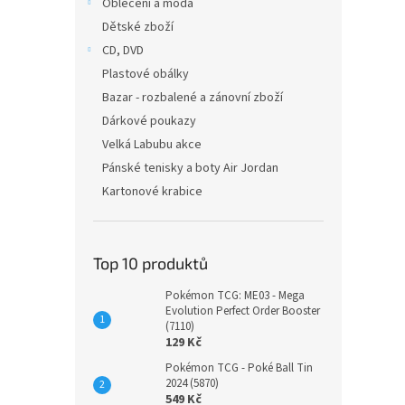
Oblečení a móda
Dětské zboží
CD, DVD
Plastové obálky
Bazar - rozbalené a zánovní zboží
Dárkové poukazy
Velká Labubu akce
Pánské tenisky a boty Air Jordan
Kartonové krabice
Top 10 produktů
Pokémon TCG: ME03 - Mega
Evolution Perfect Order Booster
(7110)
129 Kč
Pokémon TCG - Poké Ball Tin
2024 (5870)
549 Kč