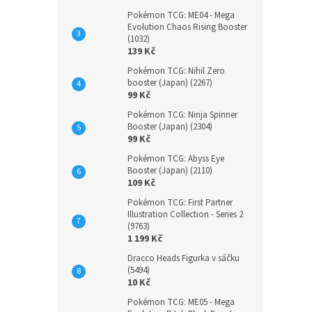
Pokémon TCG: ME04 - Mega
Evolution Chaos Rising Booster
(1032)
139 Kč
Pokémon TCG: Nihil Zero
booster (Japan) (2267)
99 Kč
Pokémon TCG: Ninja Spinner
Booster (Japan) (2304)
99 Kč
Pokémon TCG: Abyss Eye
Booster (Japan) (2110)
109 Kč
Pokémon TCG: First Partner
Illustration Collection - Series 2
(9763)
1 199 Kč
Dracco Heads Figurka v sáčku
(5494)
10 Kč
Pokémon TCG: ME05 - Mega