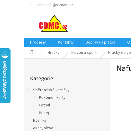
Přejít
cdmc-info@seznam.cz
na
obsah
Prodejny
Kontakty
Doprava a platba
O
Domů
Hračky
Na ven a sport
Hračky do v
P
Naf
o
Přeskočit
s
Kategorie
kategorie
t
r
Sběratelské kartičky
a
Pokémon karty
n
Fotbal
n
í
Hokej
p
Novinky
a
Akce, sleva