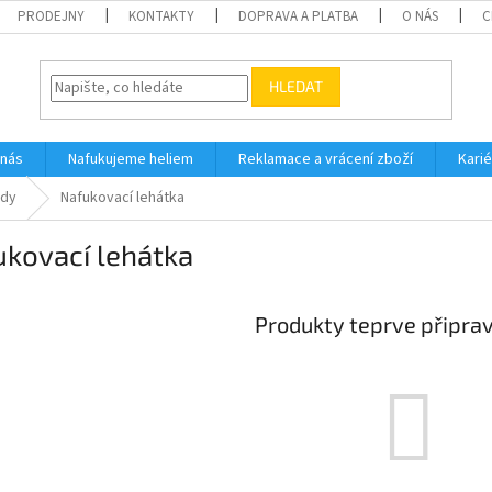
PRODEJNY
KONTAKTY
DOPRAVA A PLATBA
O NÁS
C
HLEDAT
 nás
Nafukujeme heliem
Reklamace a vrácení zboží
Karié
ody
Nafukovací lehátka
ukovací lehátka
Produkty teprve připra