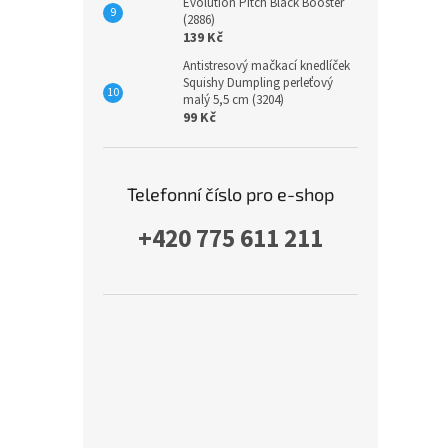
Evolution Pitch Black Booster
(2886)
139 Kč
Antistresový mačkací knedlíček
Squishy Dumpling perleťový
malý 5,5 cm (3204)
99 Kč
Telefonní číslo pro e-shop
+420 775 611 211