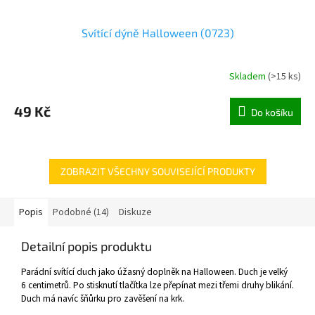
Svítící dýně Halloween (0723)
Skladem
(
>15 ks
)
49 Kč
Do košíku
ZOBRAZIT VŠECHNY SOUVISEJÍCÍ PRODUKTY
Popis
Podobné (14)
Diskuze
Detailní popis produktu
Parádní svítící duch jako úžasný doplněk na Halloween. Duch je velký
6 centimetrů. Po stisknutí tlačítka lze přepínat mezi třemi druhy blikání.
Duch má navíc šňůrku pro zavěšení na krk.