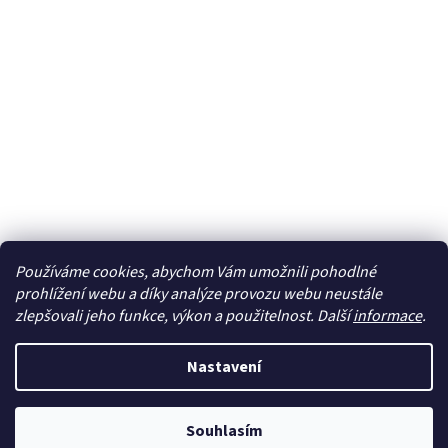
Používáme cookies, abychom Vám umožnili pohodlné
Sledovat na Instagramu
prohlížení webu a díky analýze provozu webu neustále
zlepšovali jeho funkce, výkon a použitelnost. Další
informace
.
Vytvořil Shoptet
Nastavení
Copyright 2026
cdmc.cz
. Všechna práva vyhrazena.
Upravit
Souhlasím
nastavení cookies