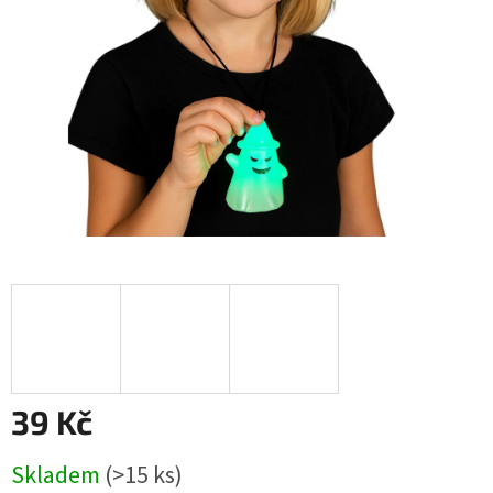
39 Kč
Měrná
Skladem
(
>15 ks
)
cena: