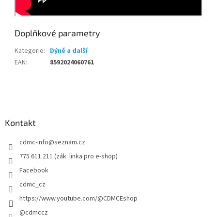
Doplňkové parametry
Kategorie
:
Dýně a další
EAN
:
8592024060761
Z
á
p
a
Kontakt
t
cdmc-info
@
seznam.cz
í
775 611 211 (zák. linka pro e-shop)
Facebook
cdmc_cz
https://www.youtube.com/@CDMCEshop
@cdmccz