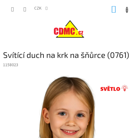
Přejít
NÁKUP
na
CZK
obsah
KOŠÍK
Svítící duch na krk na šňůrce (0761)
1158023