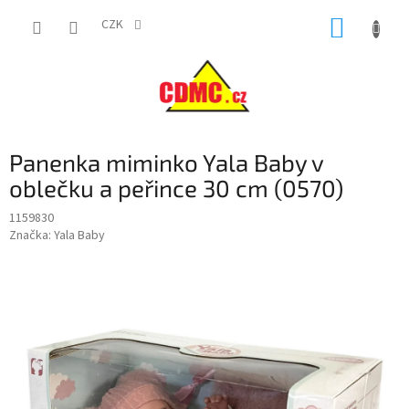
Přejít
NÁKUP
na
CZK
obsah
KOŠÍK
Panenka miminko Yala Baby v
oblečku a peřince 30 cm (0570)
1159830
Značka:
Yala Baby