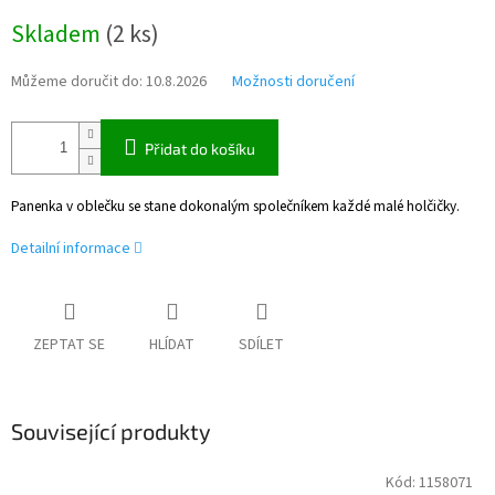
Měrná
Skladem
(
2 ks
)
cena:
Můžeme doručit do:
10.8.2026
Možnosti doručení
Přidat do košíku
Panenka v oblečku se stane dokonalým společníkem každé malé holčičky.
Detailní informace
ZEPTAT SE
HLÍDAT
SDÍLET
Související produkty
Kód:
1158071