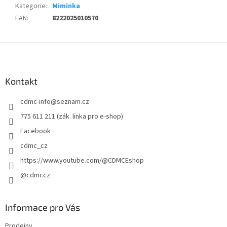
Kategorie
:
Miminka
EAN
:
8222025010570
Z
á
p
a
Kontakt
t
cdmc-info
@
seznam.cz
í
775 611 211 (zák. linka pro e-shop)
Facebook
cdmc_cz
https://www.youtube.com/@CDMCEshop
@cdmccz
Informace pro Vás
Prodejny