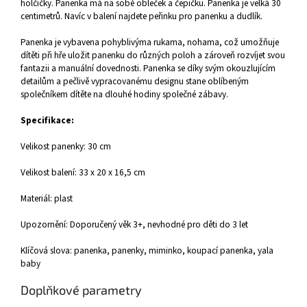
holčičky. Panenka má na sobě obleček a čepičku.
Panenka je velká 30
centimetrů. Navíc v balení najdete peřinku pro panenku a dudlík.
Panenka je vybavena pohyblivýma rukama, nohama, což umožňuje
dítěti při hře uložit panenku do různých poloh a zároveň rozvíjet svou
fantazii a manuální dovednosti. Panenka se díky svým okouzlujícím
detailům a pečlivě vypracovanému designu stane oblíbeným
společníkem dítěte na dlouhé hodiny společné zábavy.
Specifikace:
Velikost panenky: 30 cm
Velikost balení: 33 x 20 x 16,5 cm
Materiál: plast
Upozornění: Doporučený věk 3+, nevhodné pro děti do 3 let
Klíčová slova: panenka, panenky, miminko, koupací panenka, yala
baby
Doplňkové parametry