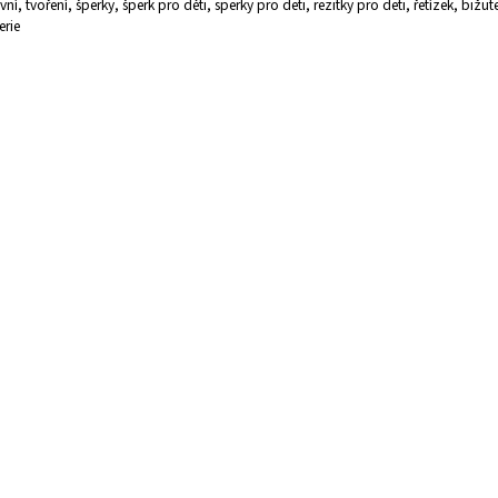
ivní, tvoření, šperky, šperk pro děti, sperky pro deti, rezitky pro deti, řetízek, bižute
erie