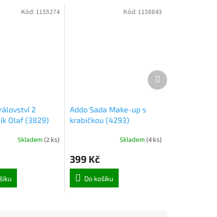
Kód:
1155274
Kód:
1158843
Další
produkt
álovství 2
Addo Sada Make-up s
ík Olaf (3829)
krabičkou (4293)
Skladem
(
2 ks
)
Skladem
(
4 ks
)
399 Kč
šíku
Do košíku