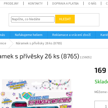
PRODEJNY
KONTAKTY
DOPRAVA A PLATBA
O NÁS
C
HLEDAT
 nás
Nafukujeme heliem
Reklamace a vrácení zboží
Karié
dnice
Náramek s přívěsky 26 ks (8765)
mek s přívěsky 26 ks (8765)
1156052
169
Měrná
Skla
cena:
Můžeme d