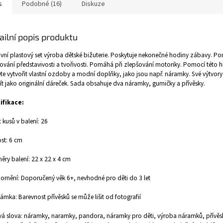
s
Podobné (16)
Diskuze
ailní popis produktu
ivní plastový set výroba dětské bižuterie. Poskytuje nekonečné hodiny zábavy. P
ování představivosti a tvořivosti. Pomáhá při zlepšování motoriky. Pomocí této h
e vytvořit vlastní ozdoby a modní doplňky, jako jsou např. náramky. Své výtvor
t jako originální dáreček. Sada obsahuje dva náramky, gumičky a přívěsky.
ifikace:
 kusů v balení: 26
ost: 6 cm
ry balení: 22 x 22 x 4 cm
rnění: Doporučený věk 6+, nevhodné pro děti do 3 let
mka: Barevnost přívěsků se může lišit od fotografií
vá slova: náramky, naramky, pandora, náramky pro děti, výroba náramků, přívěs