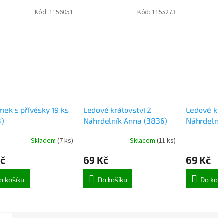
Kód:
1156051
Kód:
1155273
ek s přívěsky 19 ks
Ledové království 2
Ledové kr
8)
Náhrdelník Anna (3836)
Náhrdeln
Skladem
(
7 ks
)
Skladem
(
11 ks
)
Kč
69 Kč
69 Kč
o košíku
Do košíku
Do ko