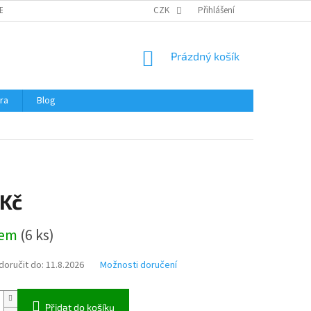
ERTIFIKÁTY A NÁVODY
OBCHODNÍ PODMÍNKY
CZK
Přihlášení
OCHRANA OSOBNÍCH 
NÁKUPNÍ
Prázdný košík
KOŠÍK
ra
Blog
 Kč
dem
(
6 ks
)
oručit do:
11.8.2026
Možnosti doručení
Přidat do košíku