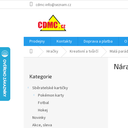
Přejít
cdmc-info@seznam.cz
na
obsah
Prodejny
Kontakty
Doprava a platba
O
Domů
Hračky
Kreativní a tvůrčí
Malá pará
P
Nára
o
Přeskočit
s
Kategorie
kategorie
t
r
Sběratelské kartičky
a
Pokémon karty
n
Fotbal
n
í
Hokej
p
Novinky
a
Akce, sleva