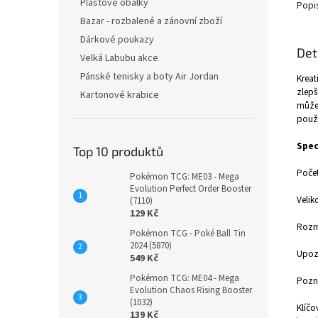
Plastové obálky
Popi
Bazar - rozbalené a zánovní zboží
Dárkové poukazy
Det
Velká Labubu akce
Pánské tenisky a boty Air Jordan
Kreat
zlepš
Kartonové krabice
můžet
použí
Spec
Top 10 produktů
Počet
Pokémon TCG: ME03 - Mega
Evolution Perfect Order Booster
Velik
(7110)
129 Kč
Rozmě
Pokémon TCG - Poké Ball Tin
2024 (5870)
Upozo
549 Kč
Pokémon TCG: ME04 - Mega
Pozná
Evolution Chaos Rising Booster
(1032)
Klíčo
139 Kč