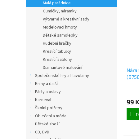
Malá parádnice
Gumičky, náramky
Výtvarné a kreativní sady
Modelovací hmoty
Dětské samolepky
Hudební hračky
Kreslící tabulky
Kreslící šablony
Diamantové malování
Náram
Společenské hry a hlavolamy
(875
Knihy a další...
Párty a oslavy
Karneval
99 
Školní potřeby
D
Oblečení a móda
Dětské zboží
CD, DVD