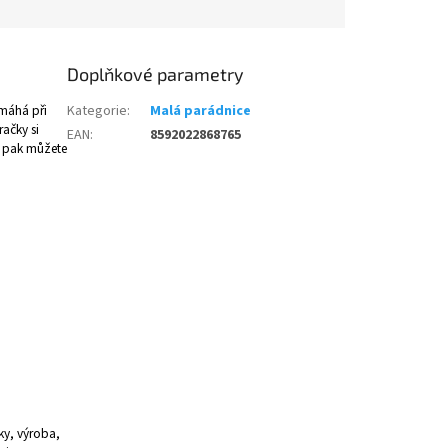
Doplňkové parametry
omáhá při
Kategorie
:
Malá parádnice
račky si
EAN
:
8592022868765
y pak můžete
ky, výroba,