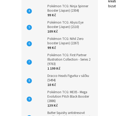
kreat
bizut
Pokémon TCG: Ninja Spinner
Booster (Japan) (2304)
99 Kč
Pokémon TCG: Abyss Eye
Booster (Japan) (2110)
109 Kč
Pokémon TCG: Nihil Zero
booster (Japan) (2267)
99 Kč
Pokémon TCG: First Partner
Illustration Collection - Series 2
(9763)
1 199 Kč
Dracco Heads Figurka v sáčku
(5494)
10 Kč
Pokémon TCG: ME05 - Mega
Evolution Pitch Black Booster
(2886)
139 Kč
Butter Squishy antistresové