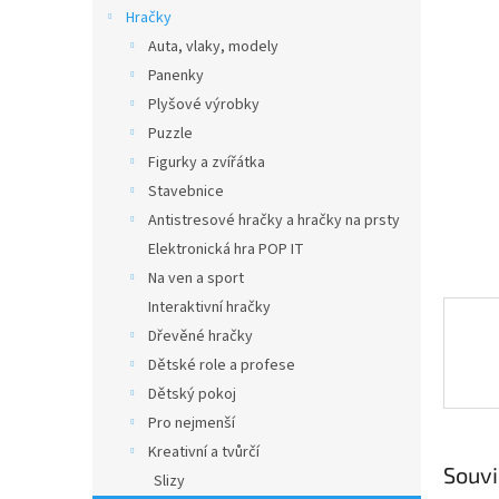
n
Hračky
e
Auta, vlaky, modely
l
Panenky
Plyšové výrobky
Puzzle
Figurky a zvířátka
Stavebnice
Antistresové hračky a hračky na prsty
Elektronická hra POP IT
Na ven a sport
Interaktivní hračky
Dřevěné hračky
Dětské role a profese
Dětský pokoj
Pro nejmenší
Kreativní a tvůrčí
Souvi
Slizy