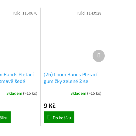
Kód:
1150670
Kód:
1143928
Další
produkt
m Bands Pletací
(26) Loom Bands Pletací
tmavě šedé
gumičky zelené 2 se
háček
třpytkami 200ks + háček
Skladem
(
>15 ks
)
Skladem
(
>15 ks
)
9 Kč
šíku
Do košíku