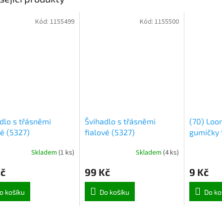
Kód:
1155499
Kód:
1155500
dlo s třásněmi
Švihadlo s třásněmi
(70) Loo
é (5327)
fialové (5327)
gumičky 
200ks + 
Skladem
(
1 ks
)
Skladem
(
4 ks
)
Kč
99 Kč
9 Kč
o košíku
Do košíku
Do ko