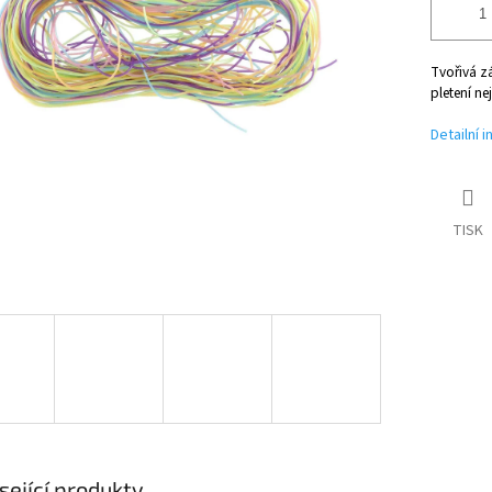
Tvořivá z
pletení n
Detailní 
TISK
sející produkty