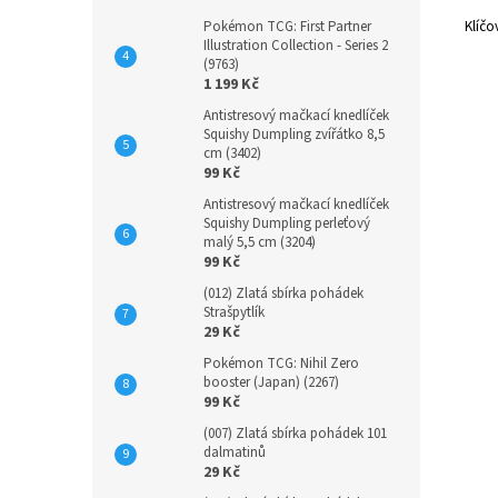
Klíčo
Pokémon TCG: First Partner
Illustration Collection - Series 2
(9763)
1 199 Kč
Antistresový mačkací knedlíček
Squishy Dumpling zvířátko 8,5
cm (3402)
99 Kč
Antistresový mačkací knedlíček
Squishy Dumpling perleťový
malý 5,5 cm (3204)
99 Kč
(012) Zlatá sbírka pohádek
Strašpytlík
29 Kč
Pokémon TCG: Nihil Zero
booster (Japan) (2267)
99 Kč
(007) Zlatá sbírka pohádek 101
dalmatinů
29 Kč