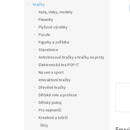
n
Hračky
e
Auta, vlaky, modely
l
Panenky
Plyšové výrobky
Puzzle
Figurky a zvířátka
Stavebnice
Antistresové hračky a hračky na prsty
Elektronická hra POP IT
Na ven a sport
Interaktivní hračky
Dřevěné hračky
Dětské role a profese
Dětský pokoj
Pro nejmenší
Kreativní a tvůrčí
Slizy
Souvi