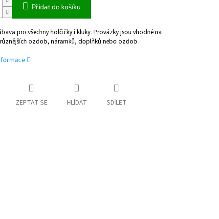
Přidat do košíku
ábava pro všechny holčičky i kluky. Provázky jsou vhodné na
ejrůznějších ozdob, náramků, doplňků nebo ozdob.
informace
ZEPTAT SE
HLÍDAT
SDÍLET