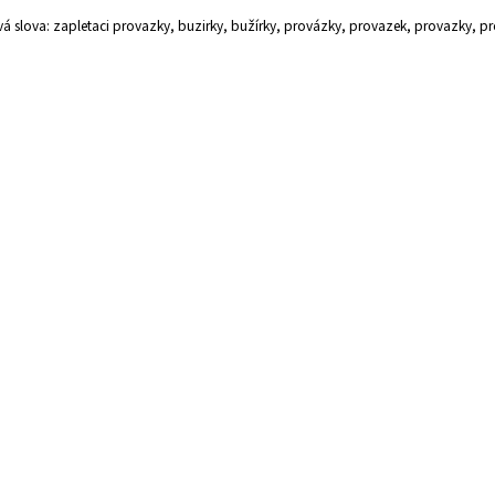
vá slova: zapletaci provazky, buzirky, bužírky, provázky, provazek, provazky, p