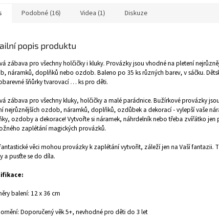
s
Podobné (16)
Videa (1)
Diskuze
ailní popis produktu
vá zábava pro všechny holčičky i kluky. Provázky jsou vhodné na pletení nejrůzně
, náramků, doplňků nebo ozdob. Baleno po 35 ks různých barev, v sáčku. Dět
obarevné šňůrky tvarovací … ks pro děti.
vá zábava pro všechny kluky, holčičky a malé parádnice. Bužírkové provázky js
ní nejrůznějších ozdob, náramků, doplňků, ozdůbek a dekorací - vylepší vaše ná
ky, ozdoby a dekorace! Vytvořte si náramek, náhrdelník nebo třeba zvířátko jen
ožného zaplétání magických provázků.
fantastické věci mohou provázky k zaplétání vytvořit, záleží jen na Vaší fantazii. T
y a pusťte se do díla.
ifikace:
ry balení: 12 x 36 cm
rnění: Doporučený věk 5+, nevhodné pro děti do 3 let