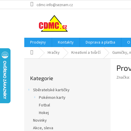
Přejít
cdmc-info@seznam.cz
na
obsah
Prodejny
Kontakty
Doprava a platba
O
Domů
Hračky
Kreativní a tvůrčí
Gumičky, 
P
Prov
o
Přeskočit
s
Značka:
Kategorie
kategorie
t
r
Sběratelské kartičky
a
Pokémon karty
n
Fotbal
n
í
Hokej
p
Novinky
a
Akce, sleva