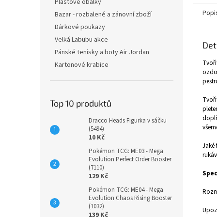
Plastové obálky
Popi
Bazar - rozbalené a zánovní zboží
Dárkové poukazy
Velká Labubu akce
Det
Pánské tenisky a boty Air Jordan
Tvoři
Kartonové krabice
ozdob
pestr
Tvoři
Top 10 produktů
plete
doplň
Dracco Heads Figurka v sáčku
všem
(5494)
10 Kč
Jaké 
Pokémon TCG: ME03 - Mega
rukáv
Evolution Perfect Order Booster
(7110)
Spec
129 Kč
Pokémon TCG: ME04 - Mega
Rozmě
Evolution Chaos Rising Booster
(1032)
Upozo
139 Kč