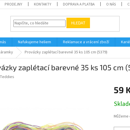
PRODEJNY
KONTAKTY
DOPRAVA A PLATBA
O NÁS
C
HLEDAT
 nás
Nafukujeme heliem
Reklamace a vrácení zboží
Karié
náramky
Provázky zaplétací barevné 35 ks 105 cm (5379)
ázky zaplétací barevné 35 ks 105 cm (
Teddies
59 
Měrná
Skla
cena:
Můžeme d