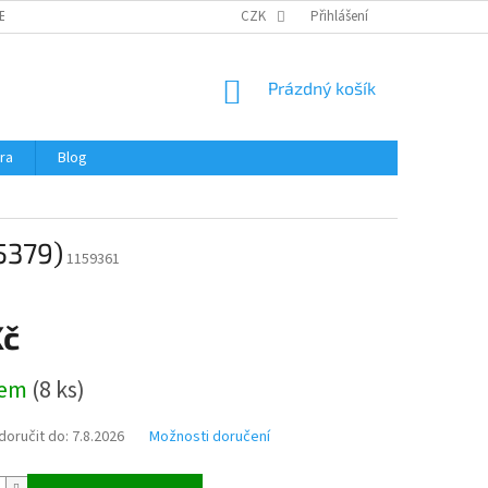
ERTIFIKÁTY A NÁVODY
OBCHODNÍ PODMÍNKY
CZK
Přihlášení
OCHRANA OSOBNÍCH 
NÁKUPNÍ
Prázdný košík
KOŠÍK
ra
Blog
5379)
1159361
Kč
dem
(
8 ks
)
oručit do:
7.8.2026
Možnosti doručení