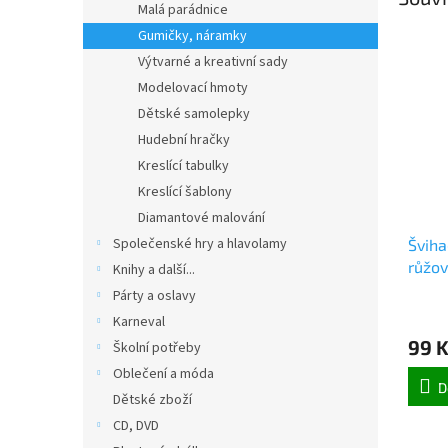
Malá parádnice
Gumičky, náramky
Výtvarné a kreativní sady
Modelovací hmoty
Dětské samolepky
Hudební hračky
Kreslící tabulky
Kreslící šablony
Diamantové malování
Společenské hry a hlavolamy
Šviha
růžov
Knihy a další...
Párty a oslavy
Karneval
99 
Školní potřeby
Oblečení a móda
D
Dětské zboží
CD, DVD