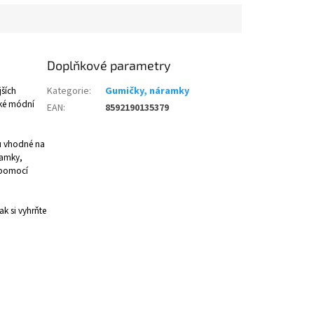
Doplňkové parametry
jších
Kategorie
:
Gumičky, náramky
ské módní
EAN
:
8592190135379
ou vhodné na
ramky,
 pomocí
ak si vyhrňte