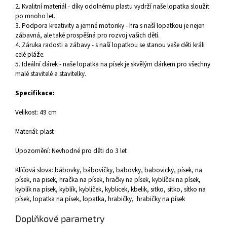
2. Kvalitní materiál - díky odolnému plastu vydrží naše lopatka sloužit
po mnoho let.
3. Podpora kreativity a jemné motoriky - hra s naší lopatkou je nejen
zábavná, ale také prospěšná pro rozvoj vašich dětí.
4. Záruka radosti a zábavy - s naší lopatkou se stanou vaše děti králi
celé pláže.
5. Ideální dárek - naše lopatka na písek je skvělým dárkem pro všechny
malé stavitelé a stavitelky.
Specifikace:
Velikost: 49 cm
Materiál: plast
Upozornění: Nevhodné pro děti do 3 let
Klíčová slova: bábovky, bábovičky, babovky, babovicky, písek, na
písek, na pisek, hračka na písek, hračky na písek, kyblíček na písek,
kyblík na písek, kyblík, kyblíček, kyblicek, kbelik, sitko, sítko, sítko na
písek, lopatka na písek, lopatka, hrabičky, hrabičky na písek
Doplňkové parametry