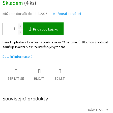
Skladem
(
4 ks
)
cena:
Můžeme doručit do:
11.8.2026
Možnosti doručení
Přidat do košíku
Parádní plastová lopatka na písek je velká 49 centimetrů. Dlouhou životnost
zaručuje kvalitní plast, ze kterého je vyrobená.
Detailní informace
ZEPTAT SE
HLÍDAT
SDÍLET
Související produkty
Kód:
1155862