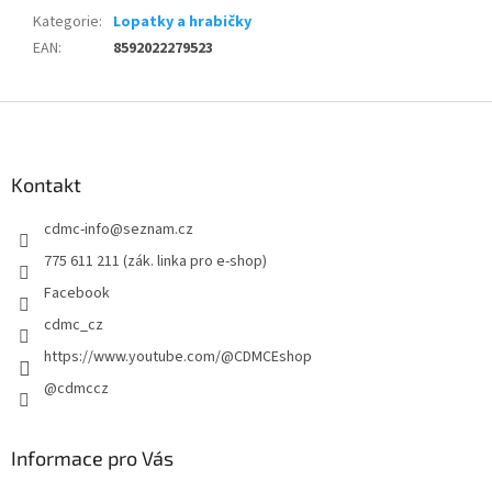
Kategorie
:
Lopatky a hrabičky
EAN
:
8592022279523
Z
á
p
a
Kontakt
t
cdmc-info
@
seznam.cz
í
775 611 211 (zák. linka pro e-shop)
Facebook
cdmc_cz
https://www.youtube.com/@CDMCEshop
@cdmccz
Informace pro Vás