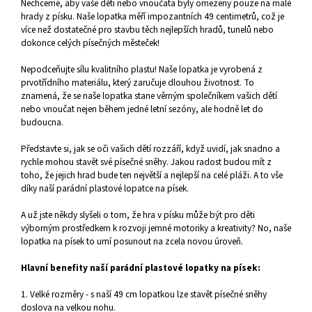
Nechceme, aby vaše děti nebo vnoučata byly omezeny pouze na malé
hrady z písku. Naše lopatka měří impozantních 49 centimetrů, což je
více než dostatečné pro stavbu těch nejlepších hradů, tunelů nebo
dokonce celých písečných městeček!
Nepodceňujte sílu kvalitního plastu! Naše lopatka je vyrobená z
prvotřídního materiálu, který zaručuje dlouhou životnost. To
znamená, že se naše lopatka stane věrným společníkem vašich dětí
nebo vnoučat nejen během jedné letní sezóny, ale hodně let do
budoucna.
Představte si, jak se oči vašich dětí rozzáří, když uvidí, jak snadno a
rychle mohou stavět své písečné sněhy. Jakou radost budou mít z
toho, že jejich hrad bude ten největší a nejlepší na celé pláži. A to vše
díky naší parádní plastové lopatce na písek.
A už jste někdy slyšeli o tom, že hra v písku může být pro děti
výborným prostředkem k rozvoji jemné motoriky a kreativity? No, naše
lopatka na písek to umí posunout na zcela novou úroveň.
Hlavní benefity naší parádní plastové lopatky na písek:
1. Velké rozměry - s naší 49 cm lopatkou lze stavět písečné sněhy
doslova na velkou nohu.