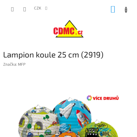
Přejít
NÁKUP
na
CZK
obsah
KOŠÍK
Lampion koule 25 cm (2919)
Značka:
MFP