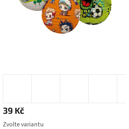
39 Kč
Měrná
Zvolte variantu
cena: