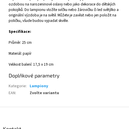
ozdobou na narozeninové oslavy nebo jako dekorace do dětských
pokojíků. Do lampionu vložíte svíčku nebo žárovičku či led světýlko a
originální výzdoba je na světě. Můžete je zavěsit nebo jen položit na
poličku, všude budou vypadat skvěle.
Specifikace:
Průměr: 25 cm
Materiál: papír
Velikost balení: 17,5 x 19 cm
Doplňkové parametry
Kategorie
:
Lampiony
EAN
:
Zvolte variantu
Z
á
p
a
Kontakt