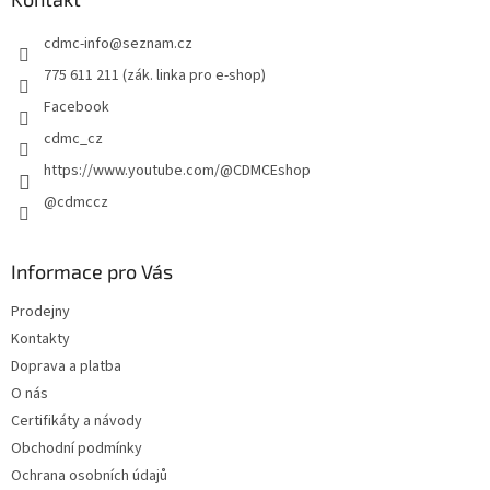
t
cdmc-info
@
seznam.cz
í
775 611 211 (zák. linka pro e-shop)
Facebook
cdmc_cz
https://www.youtube.com/@CDMCEshop
@cdmccz
Informace pro Vás
Prodejny
Kontakty
Doprava a platba
O nás
Certifikáty a návody
Obchodní podmínky
Ochrana osobních údajů