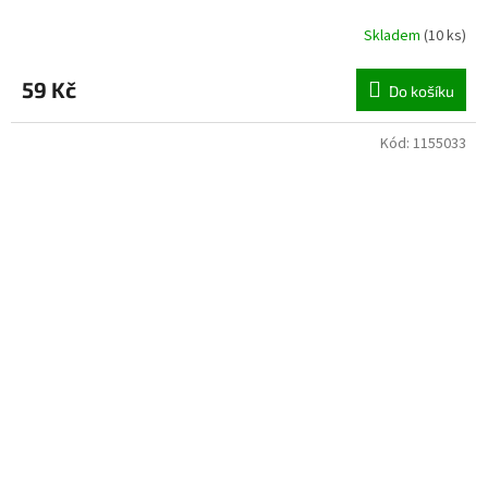
Skladem
(
10 ks
)
59 Kč
Do košíku
Kód:
1155033