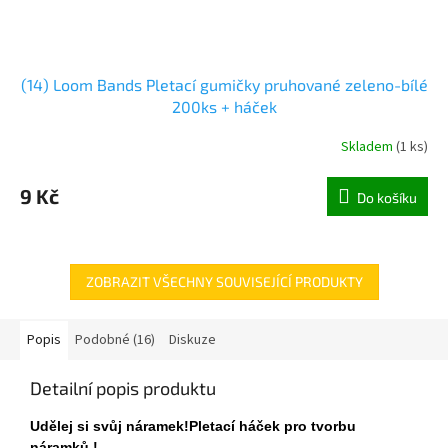
(14) Loom Bands Pletací gumičky pruhované zeleno-bílé
200ks + háček
Skladem
(
1 ks
)
9 Kč
Do košíku
ZOBRAZIT VŠECHNY SOUVISEJÍCÍ PRODUKTY
Popis
Podobné (16)
Diskuze
Detailní popis produktu
Udělej si svůj náramek!Pletací háček pro tvorbu
náramků !