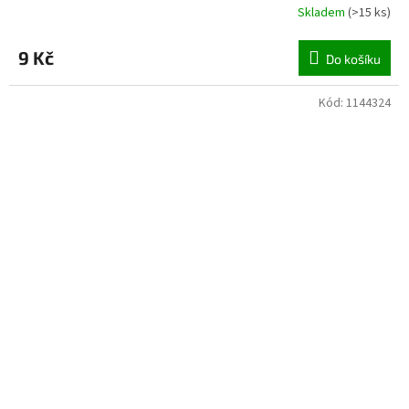
Skladem
(
>15 ks
)
9 Kč
Do košíku
Kód:
1144324