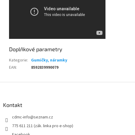
Doplňkové parametry
Kategorie
:
Gumičky, náramky
EAN
:
8592839990079
Z
á
p
a
Kontakt
t
cdmc-info
@
seznam.cz
í
775 611 211 (zák. linka pro e-shop)
Facebook