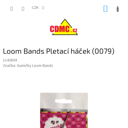
Přejít
NÁKUP
na
CZK
obsah
KOŠÍK
Loom Bands Pletací háček (0079)
1143804
Značka:
Gumičky Loom Bands