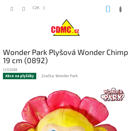
Přejít
NÁKUP
na
CZK
obsah
KOŠÍK
Wonder Park Plyšová Wonder Chimp
19 cm (0892)
1152038
Značka:
Wonder Park
Akce na plyšáky