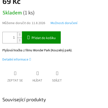
69 Kč
Měrná
Skladem
(
1 ks
)
cena:
Můžeme doručit do:
11.8.2026
Možnosti doručení
Přidat do košíku
Plyšová hračka z filmu Wonder Park (Kouzelný park).
Detailní informace
ZEPTAT SE
HLÍDAT
SDÍLET
Související produkty