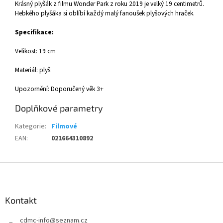
Krásný plyšák z filmu Wonder Park z roku 2019 je velký 19 centimetrů.
Hebkého plyšáka si oblíbí každý malý fanoušek plyšových hraček.
Specifikace:
Velikost: 19 cm
Materiál: plyš
Upozornění: Doporučený věk 3+
Doplňkové parametry
Kategorie
:
Filmové
EAN
:
021664310892
Z
á
p
a
Kontakt
t
cdmc-info
@
seznam.cz
í