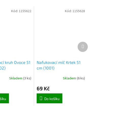
Kód:
1155622
Kód:
1155628
Další
produkt
cí kruh Ovoce 51
Nafukovací míč Krtek 51
02)
cm (1001)
Skladem
(
3 ks
)
Skladem
(
6 ks
)
69 Kč
šíku
Do košíku