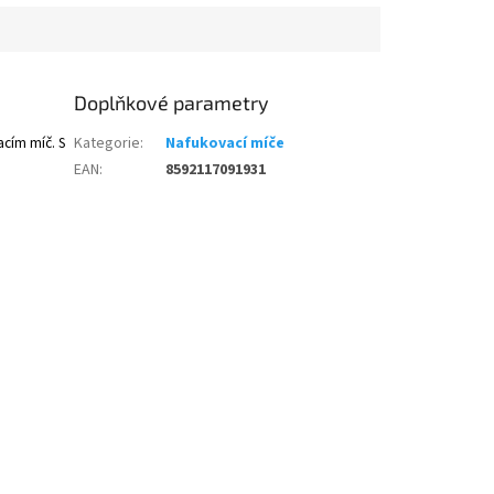
Doplňkové parametry
acím míč. S
Kategorie
:
Nafukovací míče
EAN
:
8592117091931