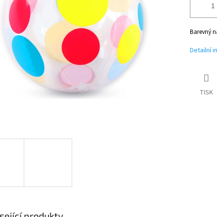
Barevný n
Detailní 
TISK
sející produkty