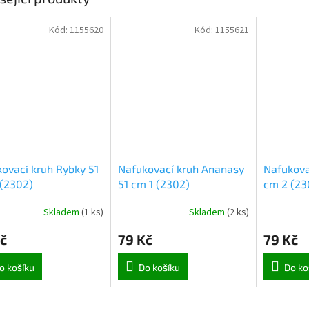
Kód:
1155620
Kód:
1155621
ovací kruh Rybky 51
Nafukovací kruh Ananasy
Nafukova
(2302)
51 cm 1 (2302)
cm 2 (23
Skladem
(
1 ks
)
Skladem
(
2 ks
)
č
79 Kč
79 Kč
o košíku
Do košíku
Do ko