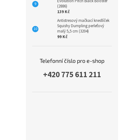
Evolution Pitch Black Booster
(2886)
139 Kč
Antistresový mačkací knedlíček
Squishy Dumpling perleťový
malý 5,5 cm (3204)
99 Kč
Telefonní číslo pro e-shop
+420 775 611 211