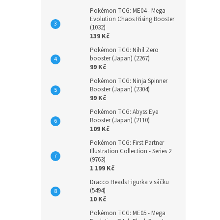
Pokémon TCG: ME04 - Mega
Evolution Chaos Rising Booster
(1032)
139 Kč
Pokémon TCG: Nihil Zero
booster (Japan) (2267)
99 Kč
Pokémon TCG: Ninja Spinner
Booster (Japan) (2304)
99 Kč
Pokémon TCG: Abyss Eye
Booster (Japan) (2110)
109 Kč
Pokémon TCG: First Partner
Illustration Collection - Series 2
(9763)
1 199 Kč
Dracco Heads Figurka v sáčku
(5494)
10 Kč
Pokémon TCG: ME05 - Mega