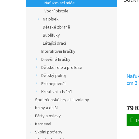
Nafukovací míče
Vodní pistole
Na písek
Dětské zbraně
Bublifuky
Létající draci
Interaktivní hračky
Dřevěné hračky
Dětské role a profese
Dětský pokoj
Nafuk
cm 3 
Pro nejmenší
Kreativní a tvůrčí
Společenské hry a hlavolamy
79 K
Knihy a další...
Párty a oslavy
D
Karneval
Školní potřeby