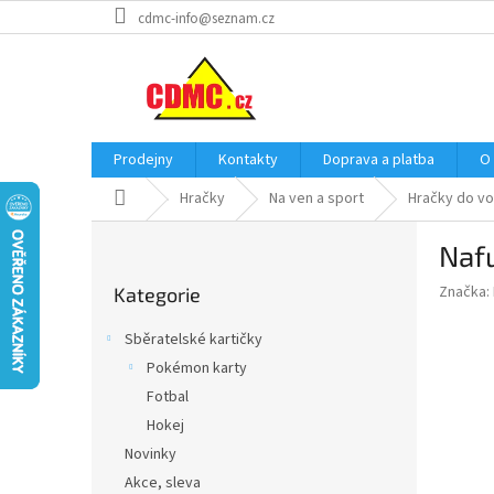
Přejít
cdmc-info@seznam.cz
na
obsah
Prodejny
Kontakty
Doprava a platba
O
Domů
Hračky
Na ven a sport
Hračky do v
P
Nafu
o
Přeskočit
s
Značka:
Kategorie
kategorie
t
r
Sběratelské kartičky
a
Pokémon karty
n
Fotbal
n
í
Hokej
p
Novinky
a
Akce, sleva