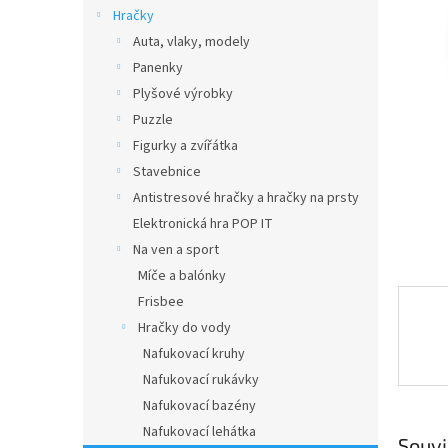
n
Hračky
e
Auta, vlaky, modely
l
Panenky
Plyšové výrobky
Puzzle
Figurky a zvířátka
Stavebnice
Antistresové hračky a hračky na prsty
Elektronická hra POP IT
Na ven a sport
Míče a balónky
Frisbee
Hračky do vody
Nafukovací kruhy
Nafukovací rukávky
Nafukovací bazény
Nafukovací lehátka
Souvi