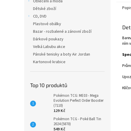
Oblečení a móda
Popi
Dětské zboží
CD, DVD
Plastové obálky
Det
Bazar - rozbalené a zánovní zboží
Barev
Dárkové poukazy
ním 
Velká Labubu akce
Pánské tenisky a boty Air Jordan
Spec
Kartonové krabice
Prům
Upoz
Top 10 produktů
Klíčo
Pokémon TCG: ME03 - Mega
Evolution Perfect Order Booster
(7110)
129 Kč
Pokémon TCG - Poké Ball Tin
2024 (5870)
549 Kč