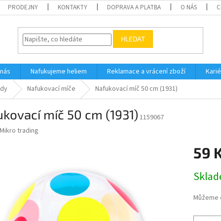
PRODEJNY
KONTAKTY
DOPRAVA A PLATBA
O NÁS
C
HLEDAT
 nás
Nafukujeme heliem
Reklamace a vrácení zboží
Karié
ody
Nafukovací míče
Nafukovací míč 50 cm (1931)
kovací míč 50 cm (1931)
1159067
Mikro trading
59 
Měrná
Skla
cena:
Můžeme d