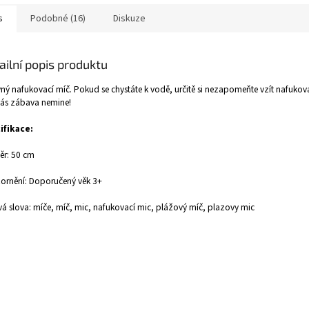
s
Podobné (16)
Diskuze
ailní popis produktu
ný nafukovací míč. Pokud se chystáte k vodě, určitě si nezapomeňte vzít nafukov
vás zábava nemine!
ifikace:
ěr: 50 cm
ornění: Doporučený věk 3+
vá slova: míče, míč, mic, nafukovací mic, plážový míč, plazovy mic