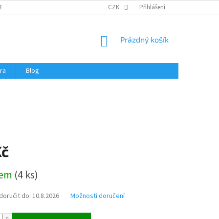
ERTIFIKÁTY A NÁVODY
OBCHODNÍ PODMÍNKY
CZK
Přihlášení
OCHRANA OSOBNÍCH 
NÁKUPNÍ
Prázdný košík
KOŠÍK
ra
Blog
Kč
dem
(
4 ks
)
oručit do:
10.8.2026
Možnosti doručení