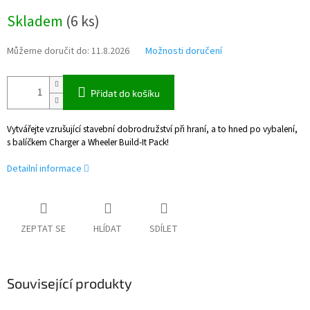
Měrná
Skladem
(
6 ks
)
cena:
Můžeme doručit do:
11.8.2026
Možnosti doručení
Přidat do košíku
Vytvářejte vzrušující stavební dobrodružství při hraní, a to hned po vybalení,
s balíčkem Charger a Wheeler Build-It Pack!
Detailní informace
ZEPTAT SE
HLÍDAT
SDÍLET
Související produkty