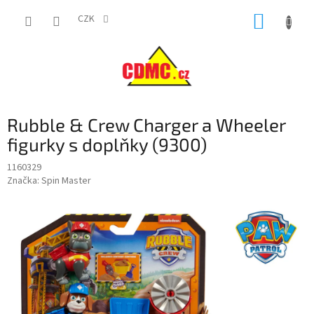
Přejít
NÁKUP
na
CZK
obsah
KOŠÍK
Rubble & Crew Charger a Wheeler
figurky s doplňky (9300)
1160329
Značka:
Spin Master