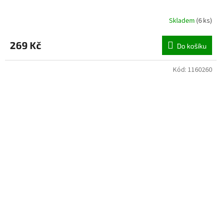
Skladem
(
6 ks
)
269 Kč
Do košíku
Kód:
1160260