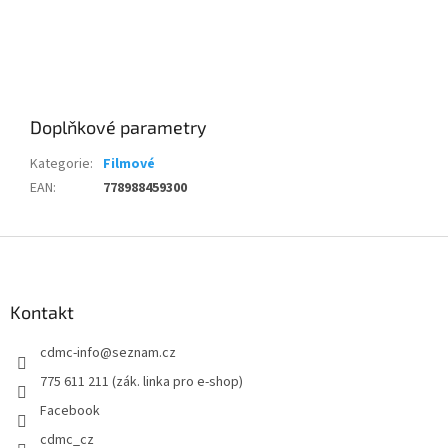
Doplňkové parametry
Kategorie
:
Filmové
EAN
:
778988459300
Z
á
p
a
Kontakt
t
cdmc-info
@
seznam.cz
í
775 611 211 (zák. linka pro e-shop)
Facebook
cdmc_cz