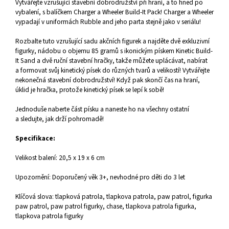
Vytvářejte vzrušující stavební dobrodružství při hraní, a to hned po
vybalení, s balíčkem Charger a Wheeler Build-It Pack! Charger a Wheeler
vypadají v uniformách Rubble and jeho parta stejně jako v seriálu!
Rozbalte tuto vzrušující sadu akčních figurek a najděte dvě exkluzivní
figurky, nádobu o objemu 85 gramů s ikonickým pískem Kinetic Build-
It Sand a dvě ruční stavební hračky, takže můžete uplácávat, nabírat
a formovat svůj kinetický písek do různých tvarů a velikostí! Vytvářejte
nekonečná stavební dobrodružství! Když pak skončí čas na hraní,
úklid je hračka, protože kinetický písek se lepí k sobě!
J
ednoduše naberte část písku a naneste ho na všechny ostatní
a sledujte, jak drží pohromadě!
Specifikace:
Velikost balení: 20,5 x 19 x 6 cm
Upozornění: Doporučený věk 3+, nevhodné pro děti do 3 let
Klíčová slova: tlapková patrola, tlapkova patrola, paw patrol, figurka
paw patrol, paw patrol figurky, chase, tlapkova patrola figurka,
tlapkova patrola figurky