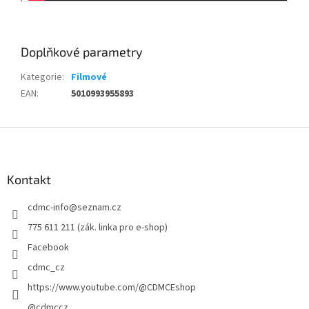
Doplňkové parametry
Kategorie
:
Filmové
EAN
:
5010993955893
Z
á
p
a
Kontakt
t
cdmc-info
@
seznam.cz
í
775 611 211 (zák. linka pro e-shop)
Facebook
cdmc_cz
https://www.youtube.com/@CDMCEshop
@cdmccz