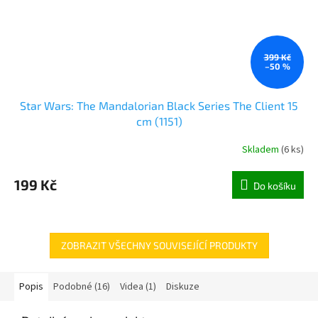
399 Kč
–50 %
Star Wars: The Mandalorian Black Series The Client 15
cm (1151)
Skladem
(
6 ks
)
199 Kč
Do košíku
ZOBRAZIT VŠECHNY SOUVISEJÍCÍ PRODUKTY
Popis
Podobné (16)
Videa (1)
Diskuze