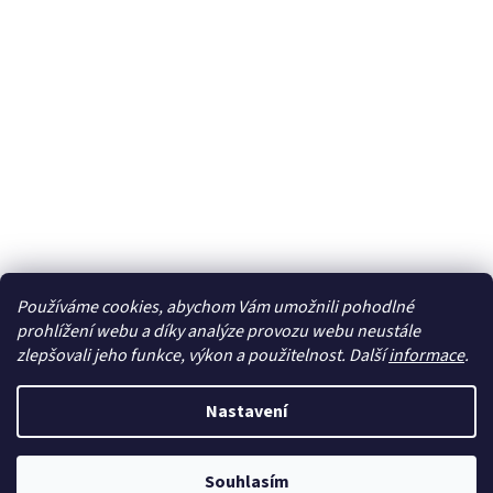
Používáme cookies, abychom Vám umožnili pohodlné
Sledovat na Instagramu
prohlížení webu a díky analýze provozu webu neustále
zlepšovali jeho funkce, výkon a použitelnost. Další
informace
.
Vytvořil Shoptet
Nastavení
Copyright 2026
cdmc.cz
. Všechna práva vyhrazena.
Upravit
Souhlasím
nastavení cookies