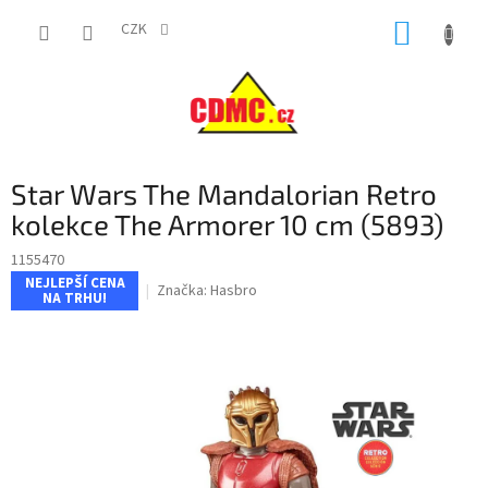
Přejít
NÁKUP
na
CZK
obsah
KOŠÍK
Star Wars The Mandalorian Retro
kolekce The Armorer 10 cm (5893)
1155470
NEJLEPŠÍ CENA
Značka:
Hasbro
NA TRHU!