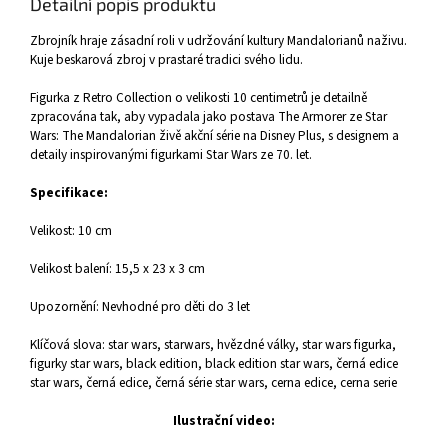
Detailní popis produktu
Zbrojník hraje zásadní roli v udržování kultury Mandalorianů naživu.
Kuje beskarová zbroj v prastaré tradici svého lidu.
Figurka z Retro Collection o velikosti 10 centimetrů je detailně
zpracována tak, aby vypadala jako postava The Armorer ze Star
Wars: The Mandalorian živě akční série na Disney Plus, s designem a
detaily inspirovanými figurkami Star Wars ze 70. let.
Specifikace:
Velikost: 10 cm
Velikost balení: 15,5 x 23 x 3 cm
Upozornění: Nevhodné pro děti do 3 let
Klíčová slova: star wars, starwars, hvězdné války, star wars figurka,
figurky star wars, black edition, black edition star wars, černá edice
star wars, černá edice, černá série star wars, cerna edice, cerna serie
Ilustrační video: