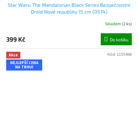
Star Wars: The Mandalorian Black Series Bezpečnostní
Droid Nové republiky 15 cm (0574)
Skladem
(
2 ks
)
399 Kč
Do košíku
Kód:
1155468
Akce
NEJLEPŠÍ CENA
NA TRHU!