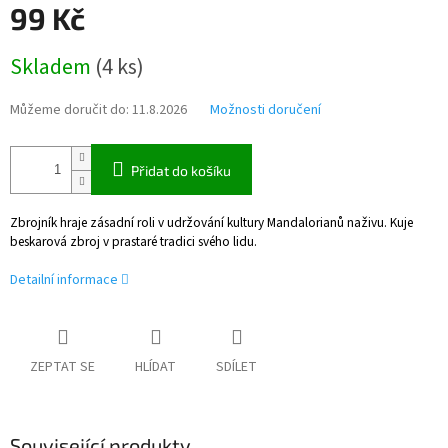
99 Kč
Měrná
Skladem
(
4 ks
)
cena:
Můžeme doručit do:
11.8.2026
Možnosti doručení
Přidat do košíku
Zbrojník hraje zásadní roli v udržování kultury Mandalorianů naživu. Kuje
beskarová zbroj v prastaré tradici svého lidu.
Detailní informace
ZEPTAT SE
HLÍDAT
SDÍLET
Související produkty