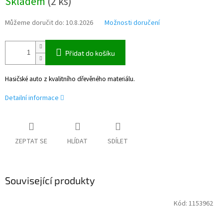
Skladem
(
2 ks
)
cena:
Můžeme doručit do:
10.8.2026
Možnosti doručení
Přidat do košíku
Hasičské auto z kvalitního dřevěného materiálu.
Detailní informace
ZEPTAT SE
HLÍDAT
SDÍLET
Související produkty
Kód:
1153962