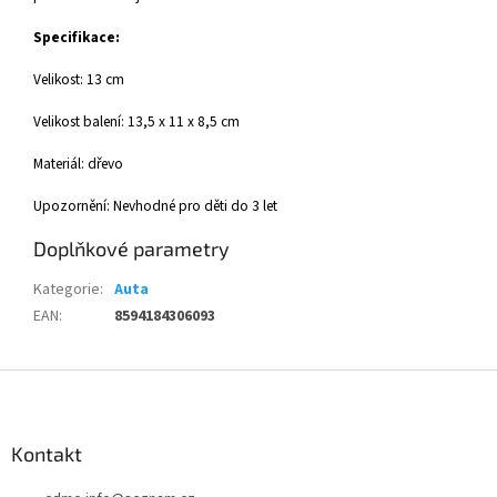
Specifikace:
Velikost: 13 cm
Velikost balení: 13,5 x 11 x 8,5 cm
Materiál: dřevo
Upozornění: Nevhodné pro děti do 3 let
Doplňkové parametry
Kategorie
:
Auta
EAN
:
8594184306093
Z
á
p
a
Kontakt
t