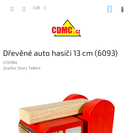
Přejít
NÁKUP
na
CZK
obsah
KOŠÍK
Dřevěné auto hasiči 13 cm (6093)
1153961
Značka:
Story Tellers