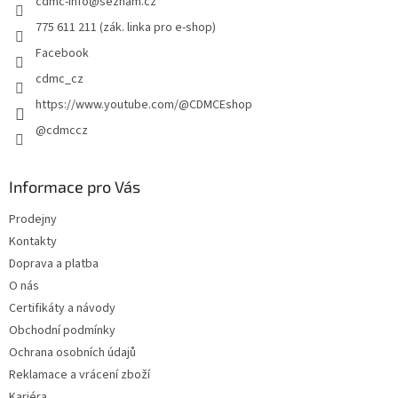
cdmc-info
@
seznam.cz
í
775 611 211 (zák. linka pro e-shop)
Facebook
cdmc_cz
https://www.youtube.com/@CDMCEshop
@cdmccz
Informace pro Vás
Prodejny
Kontakty
Doprava a platba
O nás
Certifikáty a návody
Obchodní podmínky
Ochrana osobních údajů
Reklamace a vrácení zboží
Kariéra