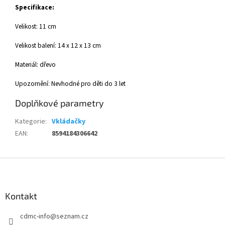
Specifikace:
Velikost: 11 cm
Velikost balení: 14 x 12 x 13 cm
Materiál: dřevo
Upozornění: Nevhodné pro děti do 3 let
Doplňkové parametry
Kategorie
:
Vkládačky
EAN
:
8594184306642
Z
á
p
a
Kontakt
t
cdmc-info
@
seznam.cz
í