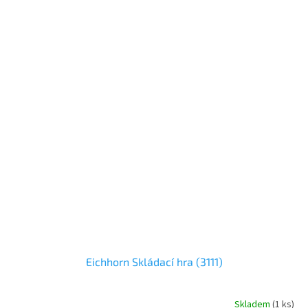
Eichhorn Skládací hra (3111)
Skladem
(
1 ks
)