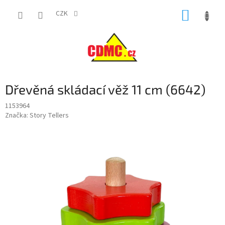
Přejít
NÁKUP
na
CZK
obsah
KOŠÍK
Dřevěná skládací věž 11 cm (6642)
1153964
Značka:
Story Tellers