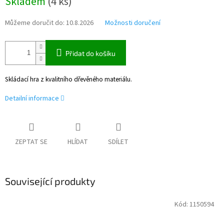
Skladem
(
4 ks
)
cena:
Můžeme doručit do:
10.8.2026
Možnosti doručení
Přidat do košíku
Skládací hra z kvalitního dřevěného materiálu.
Detailní informace
ZEPTAT SE
HLÍDAT
SDÍLET
Související produkty
Kód:
1150594