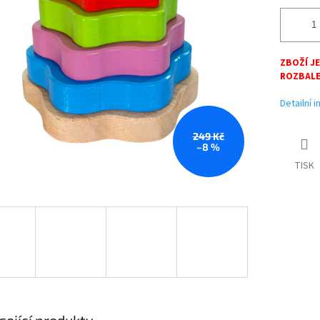
ZBOŽÍ JE
ROZBALE
Detailní 
249 Kč
–8 %
TISK
sející produkty