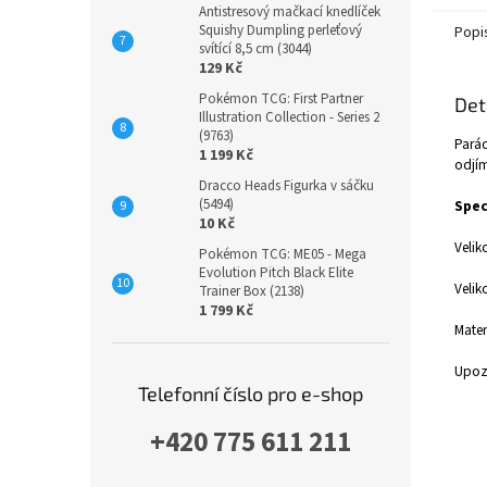
Antistresový mačkací knedlíček
Squishy Dumpling perleťový
Popi
svítící 8,5 cm (3044)
129 Kč
Pokémon TCG: First Partner
Det
Illustration Collection - Series 2
(9763)
Parád
1 199 Kč
odjím
Dracco Heads Figurka v sáčku
(5494)
Spec
10 Kč
Velik
Pokémon TCG: ME05 - Mega
Evolution Pitch Black Elite
Velik
Trainer Box (2138)
1 799 Kč
Mater
Upozo
Telefonní číslo pro e-shop
+420 775 611 211