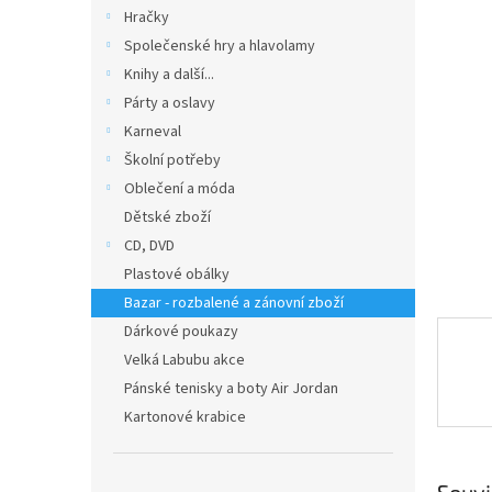
n
Hračky
e
Společenské hry a hlavolamy
l
Knihy a další...
Párty a oslavy
Karneval
Školní potřeby
Oblečení a móda
Dětské zboží
CD, DVD
Plastové obálky
Bazar - rozbalené a zánovní zboží
Dárkové poukazy
Velká Labubu akce
Pánské tenisky a boty Air Jordan
Kartonové krabice
Souvi