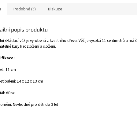
s
Podobné (5)
Diskuze
ailní popis produktu
ní skládací věž je vyrobená z kvalitního dřeva. Věž je vysoká 11 centimetrů a má č
atelné kusy k rozložení a složení.
ifikace:
ost: 11 cm
ost balení: 14 x 12 x 13 cm
iál: dřevo
rnění: Nevhodné pro děti do 3 let