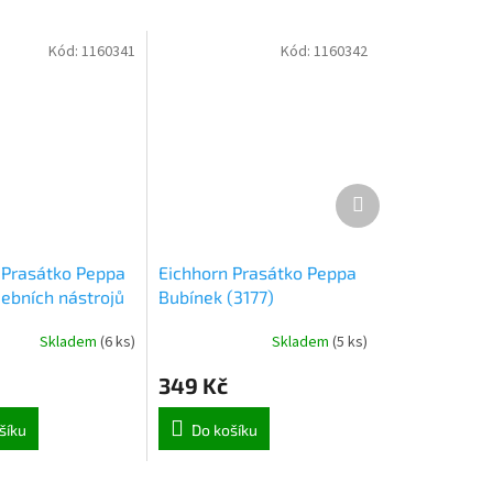
Kód:
1160341
Kód:
1160342
Další
produkt
 Prasátko Peppa
Eichhorn Prasátko Peppa
ebních nástrojů
Bubínek (3177)
Skladem
(
6 ks
)
Skladem
(
5 ks
)
349 Kč
šíku
Do košíku