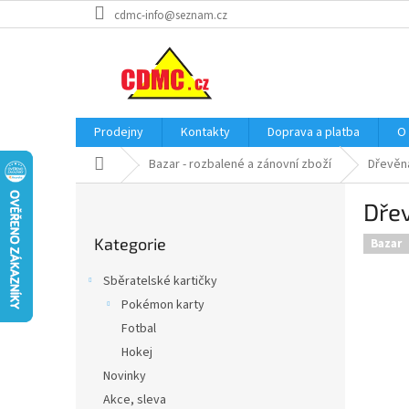
Přejít
cdmc-info@seznam.cz
na
obsah
Prodejny
Kontakty
Doprava a platba
O
Domů
Bazar - rozbalené a zánovní zboží
Dřevěná
P
Dře
o
Přeskočit
s
Kategorie
kategorie
Bazar
t
r
Sběratelské kartičky
a
Pokémon karty
n
Fotbal
n
í
Hokej
p
Novinky
a
Akce, sleva