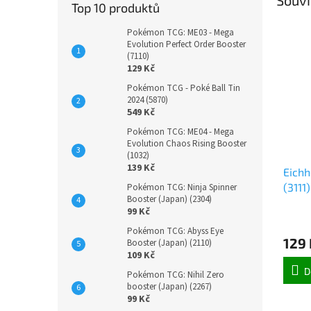
Top 10 produktů
Pokémon TCG: ME03 - Mega
Evolution Perfect Order Booster
(7110)
129 Kč
Pokémon TCG - Poké Ball Tin
2024 (5870)
549 Kč
Pokémon TCG: ME04 - Mega
Evolution Chaos Rising Booster
(1032)
139 Kč
Eichh
(3111)
Pokémon TCG: Ninja Spinner
Booster (Japan) (2304)
99 Kč
Pokémon TCG: Abyss Eye
129 
Booster (Japan) (2110)
109 Kč
D
Pokémon TCG: Nihil Zero
booster (Japan) (2267)
99 Kč