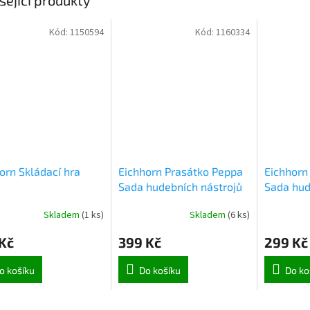
Kód:
1150594
Kód:
1160334
orn Skládací hra
Eichhorn Prasátko Peppa
Eichhorn
Sada hudebních nástrojů
Sada hud
(0381)
(3191)
Skladem
(
1 ks
)
Skladem
(
6 ks
)
Kč
399 Kč
299 Kč
o košíku
Do košíku
Do ko