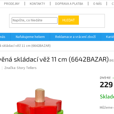
PRODEJNY
KONTAKTY
DOPRAVA A PLATBA
O NÁS
C
HLEDAT
 nás
Nafukujeme heliem
Reklamace a vrácení zboží
Karié
 skládací věž 11 cm (6642BAZAR)
věná skládací věž 11 cm (6642BAZAR)
B6
Značka:
Story Tellers
249 Kč
229
Měrná
Skla
cena:
Můžeme d