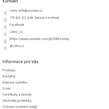
a
Kontakt
t
cdmc-info
@
seznam.cz
í
775 611 211 (zák. linka pro e-shop)
Facebook
cdmc_cz
https://www.youtube.com/@CDMCEshop
@cdmccz
Informace pro Vás
Prodejny
Kontakty
Doprava a platba
O nás
Certifikáty a návody
Obchodní podmínky
Ochrana osobních údajů