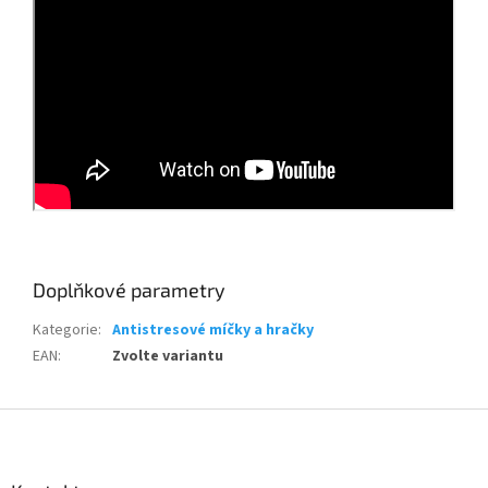
Doplňkové parametry
Kategorie
:
Antistresové míčky a hračky
EAN
:
Zvolte variantu
Z
á
p