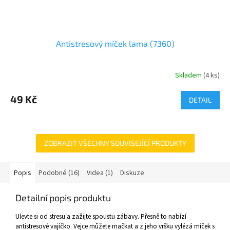
Antistresový míček lama (7360)
Skladem
(
4 ks
)
49 Kč
DETAIL
ZOBRAZIT VŠECHNY SOUVISEJÍCÍ PRODUKTY
Popis
Podobné (16)
Videa (1)
Diskuze
Detailní popis produktu
Ulevte si od stresu a zažijte spoustu zábavy. Přesně to nabízí
antistresové vajíčko. Vejce můžete mačkat a z jeho vršku vylézá míček s