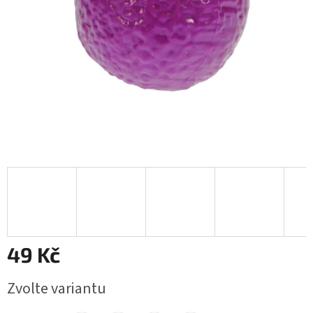
49 Kč
Měrná
Zvolte variantu
cena: