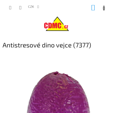
Přejít
NÁKUP
na
CZK
obsah
KOŠÍK
Antistresové dino vejce (7377)