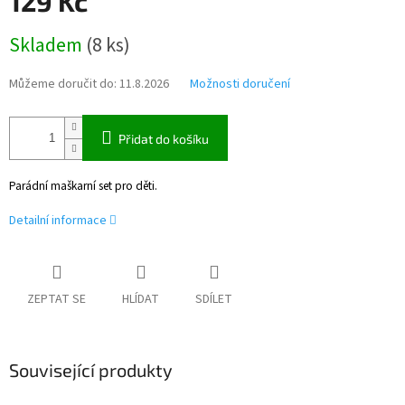
129 Kč
Měrná
Skladem
(
8 ks
)
cena:
Můžeme doručit do:
11.8.2026
Možnosti doručení
Přidat do košíku
Parádní maškarní set pro děti.
Detailní informace
ZEPTAT SE
HLÍDAT
SDÍLET
Související produkty