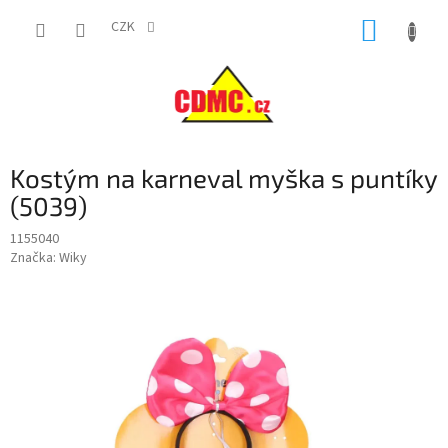
Přejít
NÁKUP
na
CZK
obsah
KOŠÍK
Kostým na karneval myška s puntíky
(5039)
1155040
Značka:
Wiky