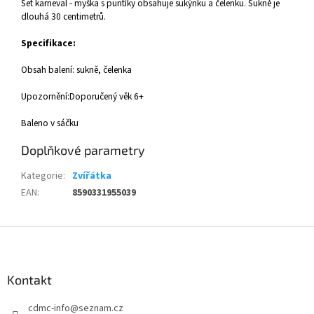
Set karneval - myška s puntíky obsahuje sukýnku a čelenku. Sukně je
dlouhá 30 centimetrů.
Specifikace:
Obsah balení: sukně, čelenka
Upozornění:Doporučený věk 6+
Baleno v sáčku
Doplňkové parametry
Kategorie
:
Zvířátka
EAN
:
8590331955039
Z
á
p
a
Kontakt
t
cdmc-info
@
seznam.cz
í