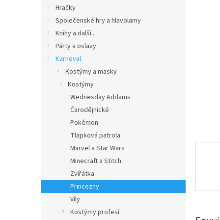
n
Hračky
e
Společenské hry a hlavolamy
l
Knihy a další...
Párty a oslavy
Karneval
Kostýmy a masky
Kostýmy
Wednesday Addams
Čarodějnické
Pokémon
Tlapková patrola
Marvel a Star Wars
Minecraft a Stitch
Zvířátka
Princezny
Víly
Kostýmy profesí
Souvi