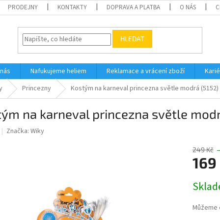
PRODEJNY
KONTAKTY
DOPRAVA A PLATBA
O NÁS
C
HLEDAT
 nás
Nafukujeme heliem
Reklamace a vrácení zboží
Karié
y
Princezny
Kostým na karneval princezna světle modrá (5152)
ým na karneval princezna světle modr
Značka:
Wiky
249 Kč
169
Měrná
Skla
cena:
Můžeme d