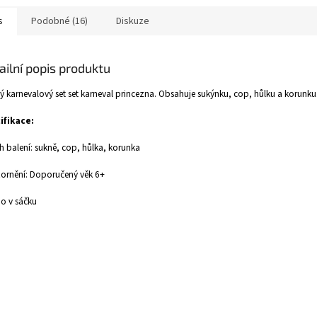
s
Podobné (16)
Diskuze
ailní popis produktu
ý karnevalový set set karneval princezna. Obsahuje sukýnku, cop, hůlku a korunku
ifikace:
 balení: sukně, cop, hůlka, korunka
ornění: Doporučený věk 6+
o v sáčku