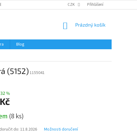
ERTIFIKÁTY A NÁVODY
OBCHODNÍ PODMÍNKY
CZK
Přihlášení
OCHRANA OSOBNÍCH 
NÁKUPNÍ
Prázdný košík
KOŠÍK
ra
Blog
á (5152)
1155041
–32 %
 Kč
dem
(
8 ks
)
oručit do:
11.8.2026
Možnosti doručení