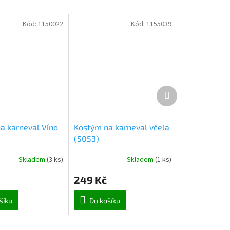
Kód:
1150022
Kód:
1155039
Další
produkt
a karneval Víno
Kostým na karneval včela
(5053)
Skladem
(
3 ks
)
Skladem
(
1 ks
)
249 Kč
šíku
Do košíku