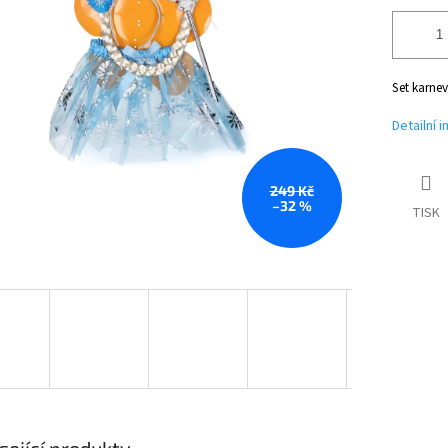
Set karne
Detailní 
249 Kč
–32 %
TISK
sející produkty