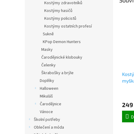
Kostýmy zdravotníků
Kostýmy hasičů
Kostýmy policistů
Kostýmy ostatních profesí
Sukně
KPop Demon Hunters
Masky
Čarodějnické klobouky
Čelenky
Škrabošky a brýle
Kostý
Doplňky
myška
Halloween
Mikuláš
Čarodějnice
249
Vánoce
D
Školní potřeby
Oblečení a móda