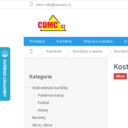
Přejít
cdmc-info@seznam.cz
na
obsah
Prodejny
Kontakty
Doprava a platba
O
Domů
Karneval
Kostýmy a masky
Kostým
P
Kost
o
Přeskočit
s
Kategorie
kategorie
Akce
t
r
Sběratelské kartičky
a
Pokémon karty
n
Fotbal
n
í
Hokej
p
Novinky
a
Akce, sleva