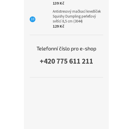
139 Kč
Antistresový mačkací knedlíček
Squishy Dumpling perleťový
svítící 8,5 cm (3044)
129 Kč
Telefonní číslo pro e-shop
+420 775 611 211