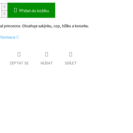
Přidat do košíku
val princezna. Obsahuje sukýnku, cop, hůlku a korunku.
informace
ZEPTAT SE
HLÍDAT
SDÍLET