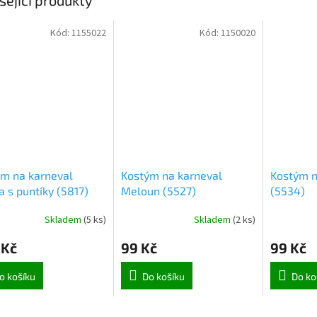
Kód:
1155022
Kód:
1150020
m na karneval
Kostým na karneval
Kostým n
 s puntíky (5817)
Meloun (5527)
(5534)
Skladem
(
5 ks
)
Skladem
(
2 ks
)
 Kč
99 Kč
99 Kč
o košíku
Do košíku
Do ko