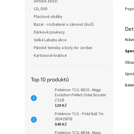
Dětské zboží
CD, DVD
Popi
Plastové obálky
Bazar - rozbalené a zánovní zboží
Det
Dárkové poukazy
Krásn
Velká Labubu akce
Pánské tenisky a boty Air Jordan
Spec
Kartonové krabice
Obsah
Upoz
Top 10 produktů
Balen
Pokémon TCG: ME03 - Mega
Evolution Perfect Order Booster
(7110)
129 Kč
Pokémon TCG - Poké Ball Tin
2024 (5870)
549 Kč
Pokémon TCG: ME04 - Mega