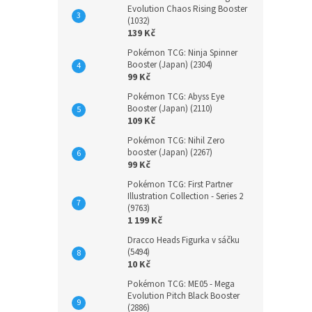
Evolution Chaos Rising Booster
(1032)
139 Kč
Pokémon TCG: Ninja Spinner
Booster (Japan) (2304)
99 Kč
Pokémon TCG: Abyss Eye
Booster (Japan) (2110)
109 Kč
Pokémon TCG: Nihil Zero
booster (Japan) (2267)
99 Kč
Pokémon TCG: First Partner
Illustration Collection - Series 2
(9763)
1 199 Kč
Dracco Heads Figurka v sáčku
(5494)
10 Kč
Pokémon TCG: ME05 - Mega
Evolution Pitch Black Booster
(2886)