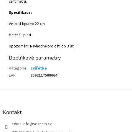
centimetrů.
Specifikace:
Velikost figurky: 22 cm
Materiál: plast
Upozornění: Nevhodné pro děti do 3 let
Doplňkové parametry
Kategorie
:
Zvířátka
EAN
:
8592117508064
Z
á
p
a
Kontakt
t
cdmc-info
@
seznam.cz
í