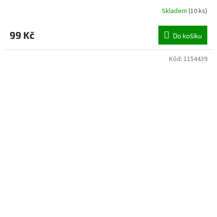
Skladem
(
10 ks
)
99 Kč
Do košíku
Kód:
1154439