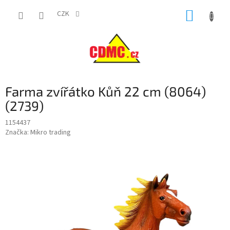
Přejít
NÁKUP
na
CZK
obsah
KOŠÍK
Farma zvířátko Kůň 22 cm (8064)
(2739)
1154437
Značka:
Mikro trading