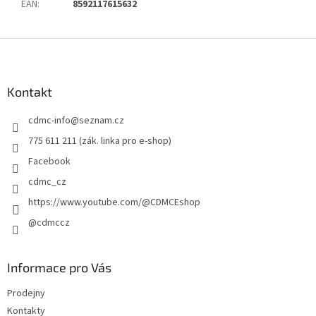
EAN
:
8592117615632
Z
á
p
a
Kontakt
t
cdmc-info
@
seznam.cz
í
775 611 211 (zák. linka pro e-shop)
Facebook
cdmc_cz
https://www.youtube.com/@CDMCEshop
@cdmccz
Informace pro Vás
Prodejny
Kontakty