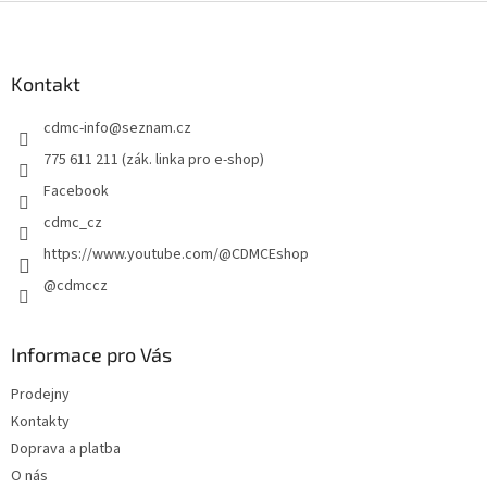
Z
á
p
a
Kontakt
t
cdmc-info
@
seznam.cz
í
775 611 211 (zák. linka pro e-shop)
Facebook
cdmc_cz
https://www.youtube.com/@CDMCEshop
@cdmccz
Informace pro Vás
Prodejny
Kontakty
Doprava a platba
O nás