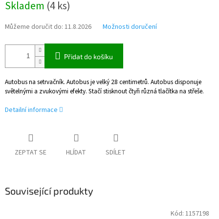
Skladem
(
4 ks
)
cena:
Můžeme doručit do:
11.8.2026
Možnosti doručení
Přidat do košíku
Autobus na setrvačník. Autobus je velký 28 centimetrů. Autobus disponuje
světelnými a zvukovými efekty. Stačí stisknout čtyři různá tlačítka na střeše.
Detailní informace
ZEPTAT SE
HLÍDAT
SDÍLET
Související produkty
Kód:
1157198