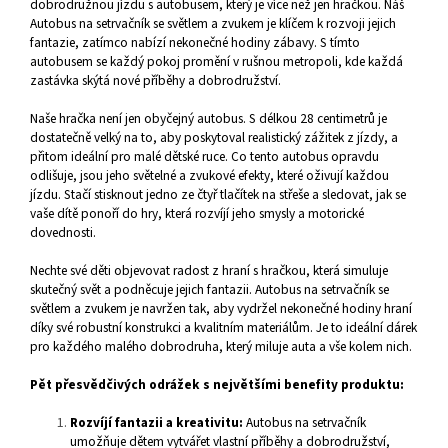
dobrodružnou jízdu s autobusem, který je více než jen hračkou. Náš
Autobus na setrvačník se světlem a zvukem je klíčem k rozvoji jejich
fantazie, zatímco nabízí nekonečné hodiny zábavy. S tímto
autobusem se každý pokoj promění v rušnou metropoli, kde každá
zastávka skýtá nové příběhy a dobrodružství.
Naše hračka není jen obyčejný autobus. S délkou 28 centimetrů je
dostatečně velký na to, aby poskytoval realistický zážitek z jízdy, a
přitom ideální pro malé dětské ruce. Co tento autobus opravdu
odlišuje, jsou jeho světelné a zvukové efekty, které oživují každou
jízdu. Stačí stisknout jedno ze čtyř tlačítek na střeše a sledovat, jak se
vaše dítě ponoří do hry, která rozvíjí jeho smysly a motorické
dovednosti.
Nechte své děti objevovat radost z hraní s hračkou, která simuluje
skutečný svět a podněcuje jejich fantazii. Autobus na setrvačník se
světlem a zvukem je navržen tak, aby vydržel nekonečné hodiny hraní
díky své robustní konstrukci a kvalitním materiálům. Je to ideální dárek
pro každého malého dobrodruha, který miluje auta a vše kolem nich.
Pět přesvědčivých odrážek s největšími benefity produktu:
Rozvíjí fantazii a kreativitu:
Autobus na setrvačník
umožňuje dětem vytvářet vlastní příběhy a dobrodružství,