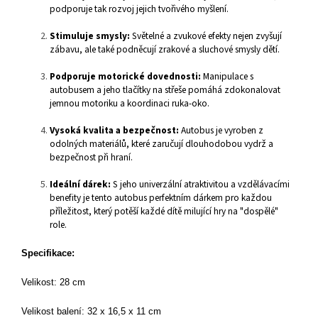
podporuje tak rozvoj jejich tvořivého myšlení.
Stimuluje smysly:
Světelné a zvukové efekty nejen zvyšují
zábavu, ale také podněcují zrakové a sluchové smysly dětí.
Podporuje motorické dovednosti:
Manipulace s
autobusem a jeho tlačítky na střeše pomáhá zdokonalovat
jemnou motoriku a koordinaci ruka-oko.
Vysoká kvalita a bezpečnost:
Autobus je vyroben z
odolných materiálů, které zaručují dlouhodobou vydrž a
bezpečnost při hraní.
Ideální dárek:
S jeho univerzální atraktivitou a vzdělávacími
benefity je tento autobus perfektním dárkem pro každou
příležitost, který potěší každé dítě milující hry na "dospělé"
role.
Specifikace:
Velikost: 28 cm
Velikost balení: 32 x 16,5 x 11 cm