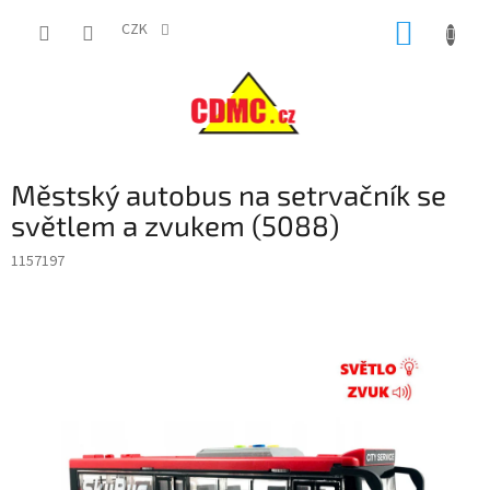
Přejít
NÁKUP
na
CZK
obsah
KOŠÍK
Městský autobus na setrvačník se
světlem a zvukem (5088)
1157197