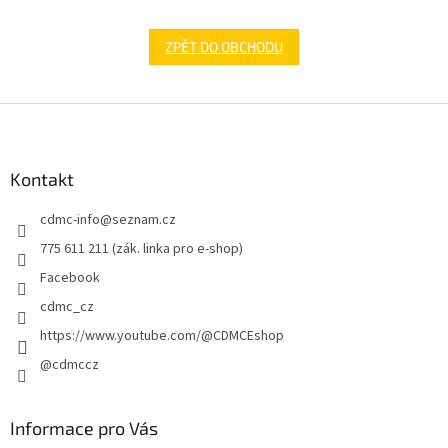
ZPĚT DO OBCHODU
Z
á
p
a
Kontakt
t
cdmc-info
@
seznam.cz
í
775 611 211 (zák. linka pro e-shop)
Facebook
cdmc_cz
https://www.youtube.com/@CDMCEshop
@cdmccz
Informace pro Vás