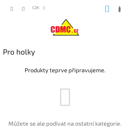
Přejít
NÁKUP
na
CZK
obsah
KOŠÍK
Pro holky
Produkty teprve připravujeme.
Můžete se ale podívat na ostatní kategorie.