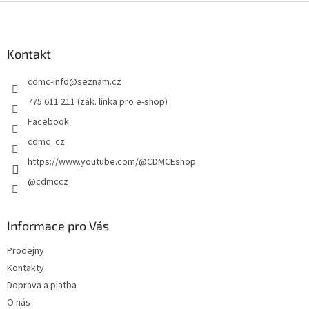
Z
á
p
a
Kontakt
t
cdmc-info
@
seznam.cz
í
775 611 211 (zák. linka pro e-shop)
Facebook
cdmc_cz
https://www.youtube.com/@CDMCEshop
@cdmccz
Informace pro Vás
Prodejny
Kontakty
Doprava a platba
O nás