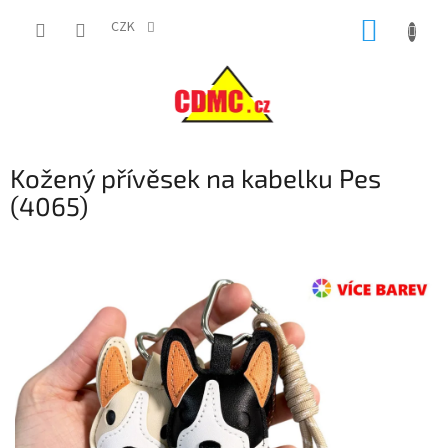
Přejít
NÁKUP
na
CZK
obsah
KOŠÍK
Kožený přívěsek na kabelku Pes
(4065)