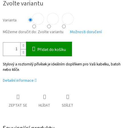
Zvolte variantu
cena:
Varianta
Můžeme doručit do:
Zvolte variantu
Možnosti doručení
Přidat do košíku
Stylový a roztomilý přívěsek je ideálním doplňkem pro Vaši kabelku, batoh
nebo klíče.
Detailní informace
ZEPTAT SE
HLÍDAT
SDÍLET
Související produkty