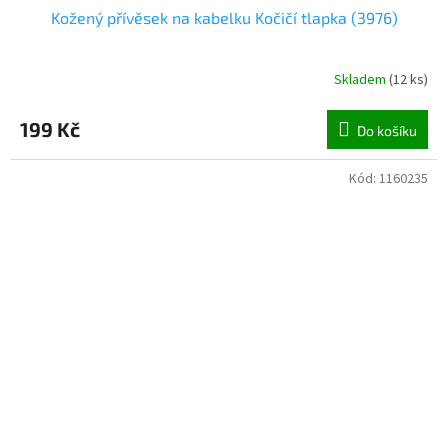
Kožený přívěsek na kabelku Kočičí tlapka (3976)
Skladem
(
12 ks
)
199 Kč
Do košíku
Kód:
1160235