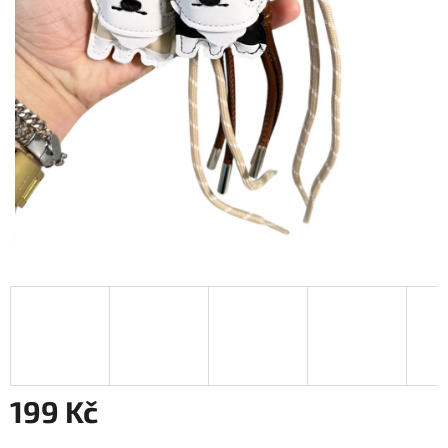
199 Kč
Měrná