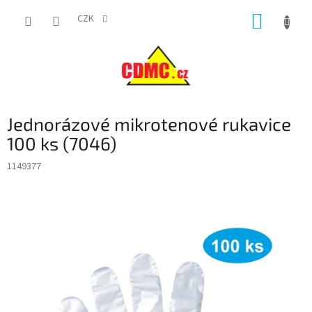
Přejít
NÁKUP
na
CZK
obsah
KOŠÍK
Jednorázové mikrotenové rukavice
100 ks (7046)
1149377