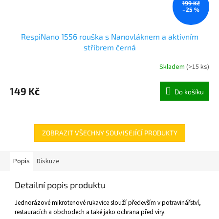
199 Kč
–25 %
RespiNano 1556 rouška s Nanovláknem a aktivním
stříbrem černá
Skladem
(
>15 ks
)
149 Kč
Do košíku
ZOBRAZIT VŠECHNY SOUVISEJÍCÍ PRODUKTY
Popis
Diskuze
Detailní popis produktu
Jednorázové mikrotenové rukavice slouží především v potravinářství,
restauracích a obchodech a také jako ochrana před viry.