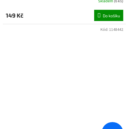
Skladem
(
6 ks
)
149 Kč
Do košíku
Kód:
1148442