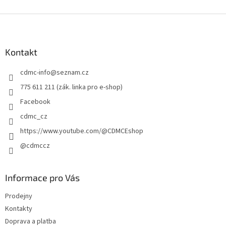
Z
á
p
a
Kontakt
t
cdmc-info
@
seznam.cz
í
775 611 211 (zák. linka pro e-shop)
Facebook
cdmc_cz
https://www.youtube.com/@CDMCEshop
@cdmccz
Informace pro Vás
Prodejny
Kontakty
Doprava a platba