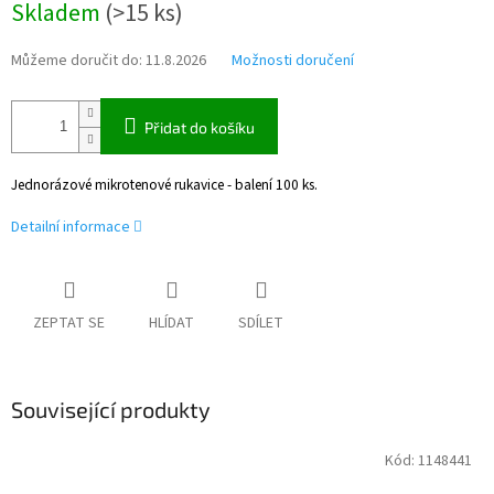
Skladem
(
>15 ks
)
cena:
Můžeme doručit do:
11.8.2026
Možnosti doručení
Přidat do košíku
Jednorázové mikrotenové rukavice - balení 100 ks.
Detailní informace
ZEPTAT SE
HLÍDAT
SDÍLET
Související produkty
Kód:
1148441