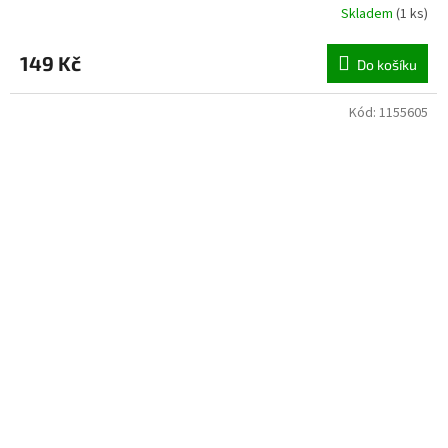
Skladem
(
1 ks
)
149 Kč
Do košíku
Kód:
1155605