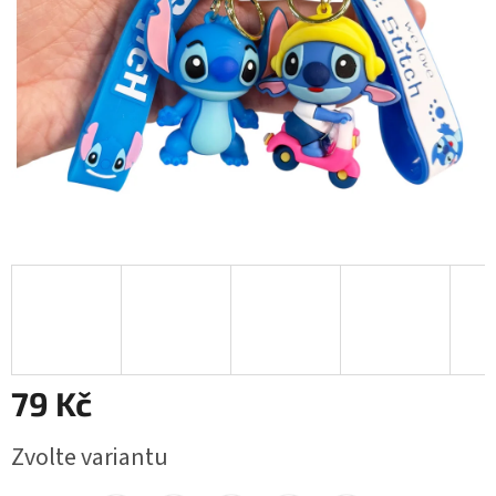
79 Kč
Měrná
Zvolte variantu
cena: