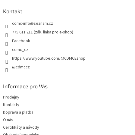
p
a
Kontakt
t
cdmc-info
@
seznam.cz
í
775 611 211 (zák. linka pro e-shop)
Facebook
cdmc_cz
https://www.youtube.com/@CDMCEshop
@cdmccz
Informace pro Vás
Prodejny
Kontakty
Doprava a platba
O nás
Certifikáty a návody
Obchodní podmínky