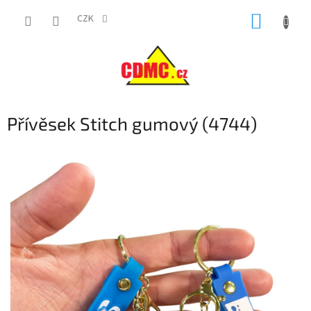
Přejít
NÁKUP
na
CZK
obsah
KOŠÍK
Přívěsek Stitch gumový (4744)