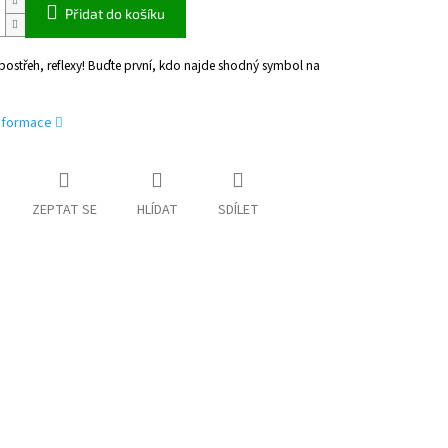
Přidat do košíku
postřeh, reflexy! Buďte první, kdo najde shodný symbol na
informace
ZEPTAT SE
HLÍDAT
SDÍLET