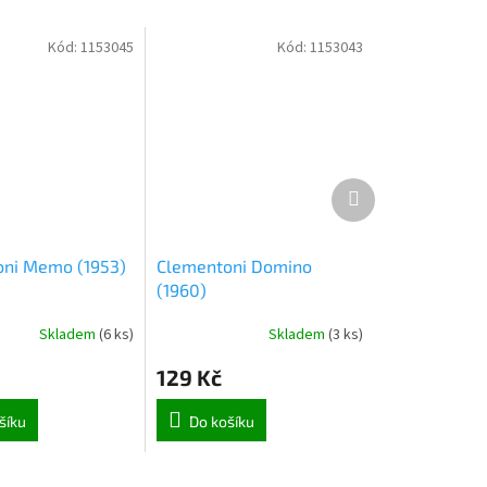
Kód:
1153045
Kód:
1153043
Další
produkt
ni Memo (1953)
Clementoni Domino
(1960)
Skladem
(
6 ks
)
Skladem
(
3 ks
)
129 Kč
šíku
Do košíku