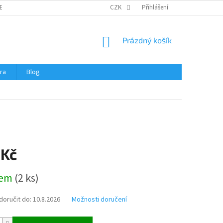
ERTIFIKÁTY A NÁVODY
OBCHODNÍ PODMÍNKY
CZK
Přihlášení
OCHRANA OSOBNÍCH 
NÁKUPNÍ
Prázdný košík
KOŠÍK
ra
Blog
 Kč
dem
(
2 ks
)
oručit do:
10.8.2026
Možnosti doručení