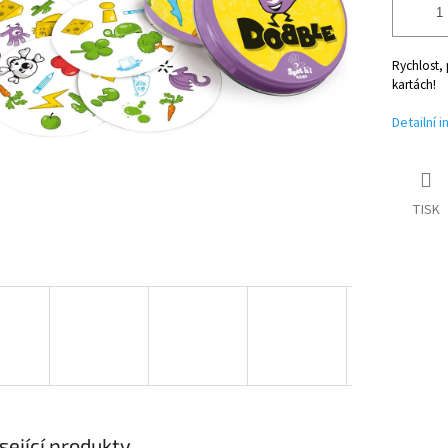
Rychlost, 
kartách!
Detailní 
TISK
sející produkty