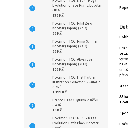
Pokémon TCG: ME04 - Mega
Evolution Chaos Rising Booster
Popi
(1032)
139 Kč
Pokémon TCG: Nihil Zero
Det
booster (Japan) (2267)
99 Kč
Dobbl
Pokémon TCG: Ninja Spinner
Booster (Japan) (2304)
Hra n
99 Kč
verzí
vysvě
Pokémon TCG: Abyss Eye
bavit
Booster (Japan) (2110)
109 Kč
umožň
překv
Pokémon TCG: First Partner
Illustration Collection - Series 2
Obsa
(9763)
1 199 Kč
55 ka
Dracco Heads Figurka v sáčku
1 čes
(5494)
10 Kč
Spec
Pokémon TCG: ME05 - Mega
Evolution Pitch Black Booster
Počet