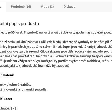
s
Podobné (16)
Videa (1)
Diskuze
ailní popis produktu
e, to je 55 karet, 8 symbolů na kartě a každé dvě karty spolu mají společný pouz
abízí zcela unikátní zábavu. Hráči zde hledají dva stejné symboly na kartách při 
ch hry (v pravidlech je popsáno celkem 5 her). Super jsou kulaté karty i jednoduch
tlená doslova za pár sekund. Cílová skupina jsou děti i rodiče - všichni, kdo se ch
 a nemají čas pročítat dlouhá pravidla. Plechová krabička zaručuje bezpečí karet
uje mít hru vždy u sebe. Vyzkoušejte i Vy postřehový fenomén Dobble a jistě bu
apeni, jak i tak jednoduchá hra může být zábavná!
h balení:
ret v plechové krabičce
ká, slovenská a rumunská pravidla
ifikace:
 hráčů: 2 - 8