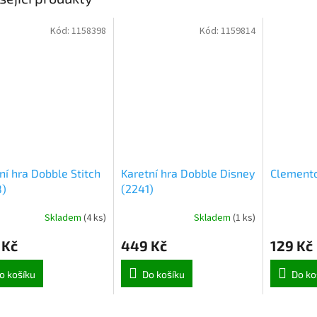
Kód:
1158398
Kód:
1159814
ní hra Dobble Stitch
Karetní hra Dobble Disney
Clemento
8)
(2241)
Skladem
(
4 ks
)
Skladem
(
1 ks
)
 Kč
449 Kč
129 Kč
o košíku
Do košíku
Do ko