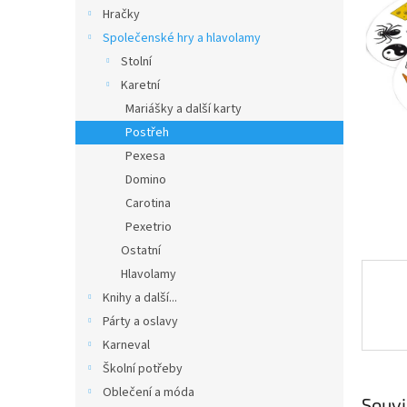
n
Hračky
e
Společenské hry a hlavolamy
l
Stolní
Karetní
Mariášky a další karty
Postřeh
Pexesa
Domino
Carotina
Pexetrio
Ostatní
Hlavolamy
Knihy a další...
Párty a oslavy
Karneval
Školní potřeby
Oblečení a móda
Souvi