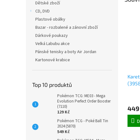
Dětské zboží
CD, DVD
Plastové obálky
Bazar - rozbalené a zánovní zboží
Dárkové poukazy
Velká Labubu akce
Pánské tenisky a boty Air Jordan
Kartonové krabice
Karet
(395
Top 10 produktů
Pokémon TCG: ME03 - Mega
Evolution Perfect Order Booster
(7110)
449
129 Kč
Pokémon TCG - Poké Ball Tin
D
2024 (5870)
549 Kč