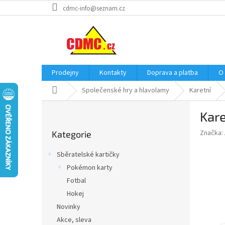
Přejít
cdmc-info@seznam.cz
na
obsah
Prodejny
Kontakty
Doprava a platba
O
Domů
Společenské hry a hlavolamy
Karetní
P
Kare
o
Přeskočit
s
Značka:
Kategorie
kategorie
t
r
Sběratelské kartičky
a
Pokémon karty
n
Fotbal
n
í
Hokej
p
Novinky
a
Akce, sleva