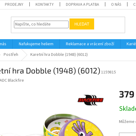
PRODEJNY
KONTAKTY
DOPRAVA A PLATBA
O NÁS
C
HLEDAT
 nás
Nafukujeme heliem
Reklamace a vrácení zboží
Karié
Postřeh
Karetní hra Dobble (1948) (6012)
tní hra Dobble (1948) (6012)
1159815
ADC Blackfire
379
Měrná
Skla
cena:
Můžeme d