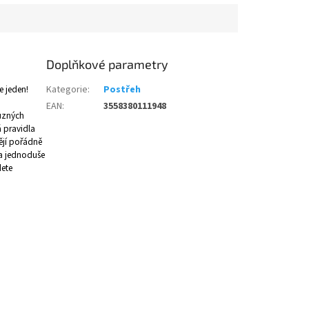
Doplňkové parametry
e jeden!
Kategorie
:
Postřeh
EAN
:
3558380111948
různých
á pravidla
tějí pořádně
 a jednoduše
dete