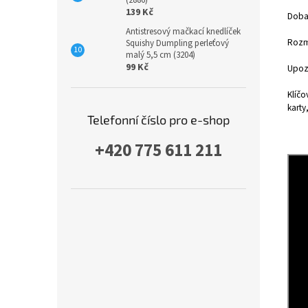
(2886)
139 Kč
Doba 
Antistresový mačkací knedlíček
Rozmě
Squishy Dumpling perleťový
malý 5,5 cm (3204)
99 Kč
Upozo
Klíčo
karty,
Telefonní číslo pro e-shop
+420 775 611 211