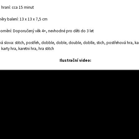
hraní: cca 15 minut
ry balení: 13 x 13 x 7,5 cm
rnění: Doporučený věk 4+, nevhodné pro děti do 3 let
vá slova: stitch, postřeh, dobble, doble, double, doblle, stich, postřehová hra, kar
 karty hra, karetni hra, hra stitch
Ilustrační video: