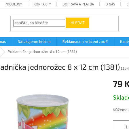
PRODEJNY
KONTAKTY
DOPRAVA A PLATBA
O NÁS
C
HLEDAT
 nás
Nafukujeme heliem
Reklamace a vrácení zboží
Karié
Pokladnička jednorožec 8 x 12 cm (1381)
adnička jednorožec 8 x 12 cm (1381)
1154
79 
Měrná
Skla
cena:
Můžeme d