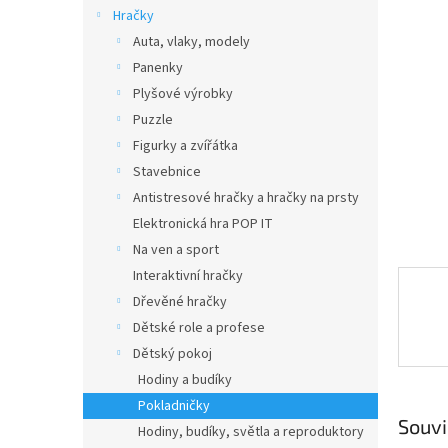
n
Hračky
e
Auta, vlaky, modely
l
Panenky
Plyšové výrobky
Puzzle
Figurky a zvířátka
Stavebnice
Antistresové hračky a hračky na prsty
Elektronická hra POP IT
Na ven a sport
Interaktivní hračky
Dřevěné hračky
Dětské role a profese
Dětský pokoj
Hodiny a budíky
Pokladničky
Souvi
Hodiny, budíky, světla a reproduktory