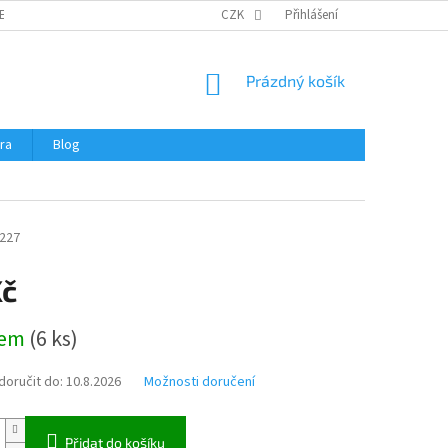
ERTIFIKÁTY A NÁVODY
OBCHODNÍ PODMÍNKY
CZK
Přihlášení
OCHRANA OSOBNÍCH 
NÁKUPNÍ
Prázdný košík
KOŠÍK
ra
Blog
227
Kč
dem
(
6 ks
)
oručit do:
10.8.2026
Možnosti doručení
Přidat do košíku