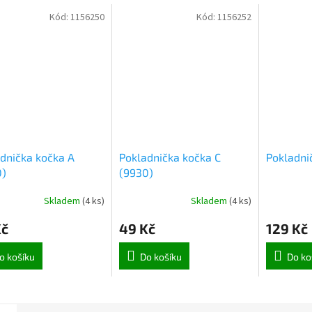
Kód:
1156250
Kód:
1156252
dnička kočka A
Pokladnička kočka C
Pokladni
0)
(9930)
Skladem
(
4 ks
)
Skladem
(
4 ks
)
Kč
49 Kč
129 Kč
o košíku
Do košíku
Do ko