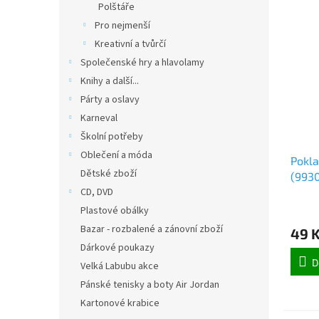
Polštáře
Pro nejmenší
Kreativní a tvůrčí
Společenské hry a hlavolamy
Knihy a další...
Párty a oslavy
Karneval
Školní potřeby
Oblečení a móda
Pokla
Dětské zboží
(993
CD, DVD
Plastové obálky
Bazar - rozbalené a zánovní zboží
49 
Dárkové poukazy
D
Velká Labubu akce
Pánské tenisky a boty Air Jordan
Kartonové krabice