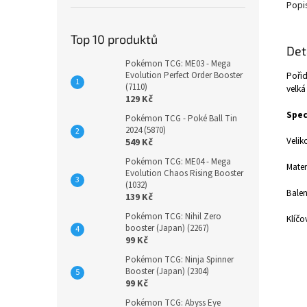
Popi
Top 10 produktů
Det
Pokémon TCG: ME03 - Mega
Evolution Perfect Order Booster
Pořiď
(7110)
velká
129 Kč
Spec
Pokémon TCG - Poké Ball Tin
2024 (5870)
Velik
549 Kč
Pokémon TCG: ME04 - Mega
Mater
Evolution Chaos Rising Booster
(1032)
Balen
139 Kč
Pokémon TCG: Nihil Zero
Klíčo
booster (Japan) (2267)
99 Kč
Pokémon TCG: Ninja Spinner
Booster (Japan) (2304)
99 Kč
Pokémon TCG: Abyss Eye