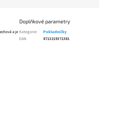
Doplňkové parametry
echová a je
Kategorie
:
Pokladničky
EAN
:
8713219371381