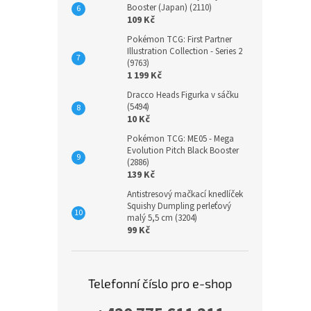
Booster (Japan) (2110)
109 Kč
Pokémon TCG: First Partner
Illustration Collection - Series 2
(9763)
1 199 Kč
Dracco Heads Figurka v sáčku
(5494)
10 Kč
Pokémon TCG: ME05 - Mega
Evolution Pitch Black Booster
(2886)
139 Kč
Antistresový mačkací knedlíček
Squishy Dumpling perleťový
malý 5,5 cm (3204)
99 Kč
Telefonní číslo pro e-shop