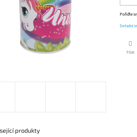
Pořiďte s
Detailní 
TISK
sející produkty