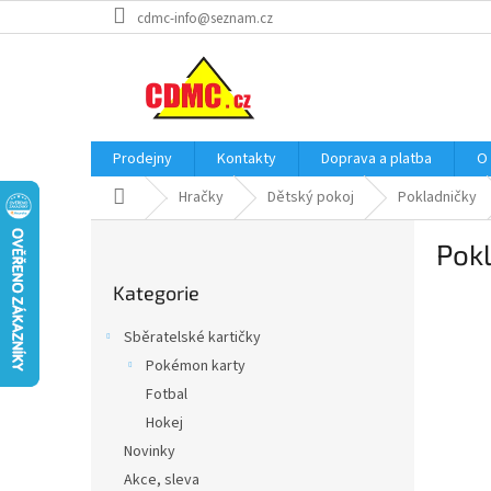
Přejít
cdmc-info@seznam.cz
na
obsah
Prodejny
Kontakty
Doprava a platba
O
Domů
Hračky
Dětský pokoj
Pokladničky
P
Pokl
o
Přeskočit
s
Kategorie
kategorie
t
r
Sběratelské kartičky
a
Pokémon karty
n
Fotbal
n
í
Hokej
p
Novinky
a
Akce, sleva