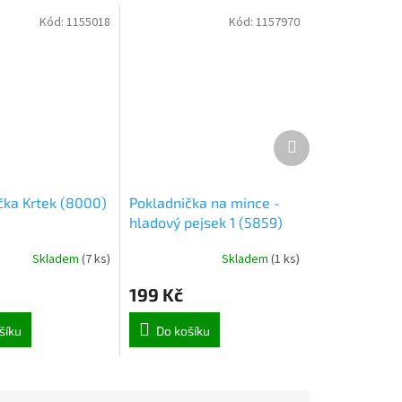
Kód:
1155018
Kód:
1157970
Další
produkt
čka Krtek (8000)
Pokladnička na mince -
hladový pejsek 1 (5859)
Skladem
(
7 ks
)
Skladem
(
1 ks
)
199 Kč
šíku
Do košíku