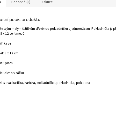
s
Podobné (8)
Diskuze
ailní popis produktu
te svým malým šetřílkům dřevěnou pokladničku s jednorožcem. Pokladnička je pl
 8 x 12 centimetrů.
ifikace:
ost: 8 x 12 cm
iál: plech
í: Baleno v sáčku
vá slova: kasička, kasicka, pokladnička, pokladnicka, pokladna