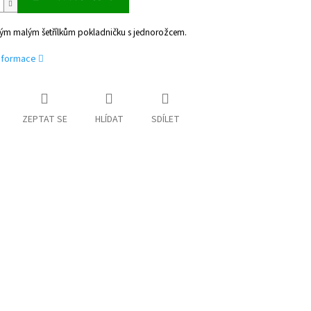
vým malým šetřílkům pokladničku s jednorožcem.
informace
ZEPTAT SE
HLÍDAT
SDÍLET