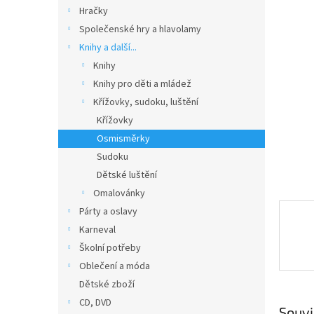
n
Hračky
e
Společenské hry a hlavolamy
l
Knihy a další...
Knihy
Knihy pro děti a mládež
Křížovky, sudoku, luštění
Křížovky
Osmisměrky
Sudoku
Dětské luštění
Omalovánky
Párty a oslavy
Karneval
Školní potřeby
Oblečení a móda
Dětské zboží
CD, DVD
Souvi