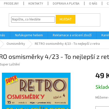
PRODEJNY
KONTAKTY
DOPRAVA A PLATBA
O NÁS
C
HLEDAT
 nás
Nafukujeme heliem
Reklamace a vrácení zboží
Karié
Osmisměrky
RETRO osmisměrky 4/23 - To nejlepší z retra
O osmisměrky 4/23 - To nejlepší z re
Super Luštění
49 
Měrná
Skla
cena:
Můžeme d