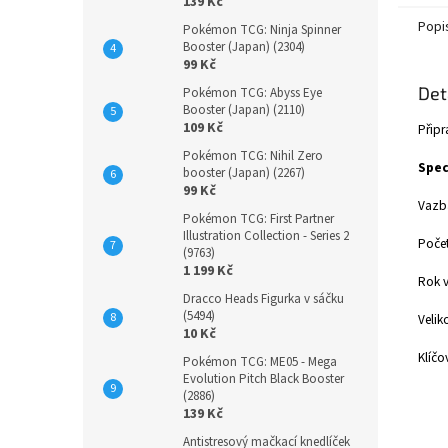
139 Kč
Popi
Pokémon TCG: Ninja Spinner
Booster (Japan) (2304)
99 Kč
Det
Pokémon TCG: Abyss Eye
Booster (Japan) (2110)
109 Kč
Připr
Pokémon TCG: Nihil Zero
Spec
booster (Japan) (2267)
99 Kč
Vazb
Pokémon TCG: First Partner
Illustration Collection - Series 2
Počet
(9763)
1 199 Kč
Rok v
Dracco Heads Figurka v sáčku
(5494)
Velik
10 Kč
Klíčo
Pokémon TCG: ME05 - Mega
Evolution Pitch Black Booster
(2886)
139 Kč
Antistresový mačkací knedlíček