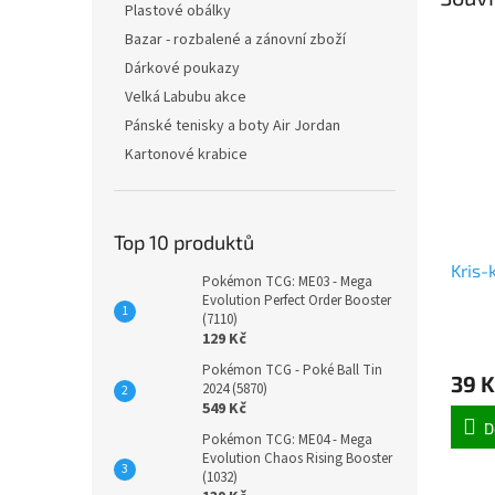
Plastové obálky
Bazar - rozbalené a zánovní zboží
Dárkové poukazy
Velká Labubu akce
Pánské tenisky a boty Air Jordan
Kartonové krabice
Top 10 produktů
Kris-
Pokémon TCG: ME03 - Mega
Evolution Perfect Order Booster
(7110)
129 Kč
Pokémon TCG - Poké Ball Tin
39 K
2024 (5870)
549 Kč
D
Pokémon TCG: ME04 - Mega
Evolution Chaos Rising Booster
(1032)