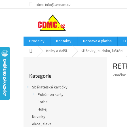
Přejít
cdmc-info@seznam.cz
na
obsah
Prodejny
Kontakty
Doprava a platba
O
Domů
Knihy a další...
Křížovky, sudoku, luštění
P
RETR
o
Přeskočit
s
Značka:
Kategorie
kategorie
t
r
Sběratelské kartičky
a
Pokémon karty
n
Fotbal
n
í
Hokej
p
Novinky
a
Akce, sleva