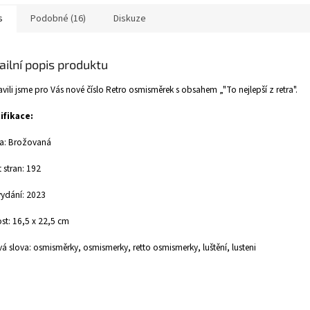
s
Podobné (16)
Diskuze
ailní popis produktu
avili jsme pro Vás nové číslo Retro osmisměrek s obsahem „"To nejlepší z retra".
ifikace:
a: Brožovaná
 stran: 192
ydání: 2023
ost: 16,5 x 22,5 cm
vá slova: osmisměrky, osmismerky, retto osmismerky, luštění, lusteni