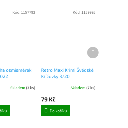
Kód:
1157782
Kód:
1159995
Další
produkt
iha osmisměrek
Retro Maxi Krimi Švédské
2022
Křížovky 3/20
Skladem
(
3 ks
)
Skladem
(
7 ks
)
79 Kč
šíku
Do košíku