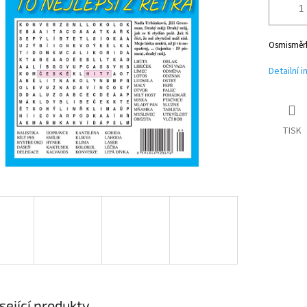
Osmisměrk
Detailní 
TISK
sející produkty