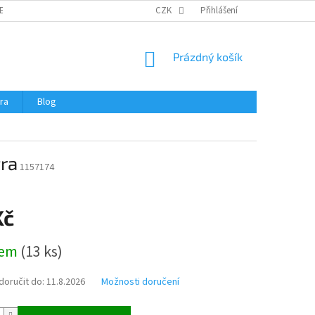
ERTIFIKÁTY A NÁVODY
OBCHODNÍ PODMÍNKY
CZK
Přihlášení
OCHRANA OSOBNÍCH 
NÁKUPNÍ
Prázdný košík
KOŠÍK
ra
Blog
tra
1157174
Kč
dem
(
13 ks
)
oručit do:
11.8.2026
Možnosti doručení