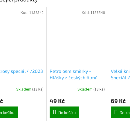
Kód:
1158542
Kód:
1158546
krosy speciál 4/2023
Retro osmisměrky -
Velká kn
Hlášky z českých filmů
Speciál 
2/23
Skladem
(
13 ks
)
Skladem
(
13 ks
)
č
49 Kč
69 Kč
o košíku
Do košíku
Do ko