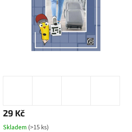
29 Kč
Měrná
Skladem
(
>15 ks
)
cena: