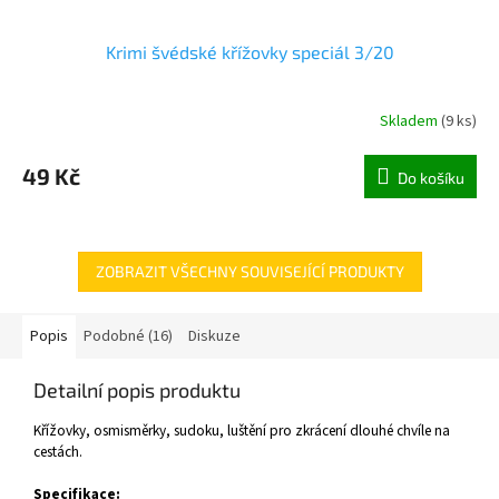
Krimi švédské křížovky speciál 3/20
Skladem
(
9 ks
)
49 Kč
Do košíku
ZOBRAZIT VŠECHNY SOUVISEJÍCÍ PRODUKTY
Popis
Podobné (16)
Diskuze
Detailní popis produktu
Křížovky, osmisměrky, sudoku, luštění pro zkrácení dlouhé chvíle na
cestách.
Specifikace: