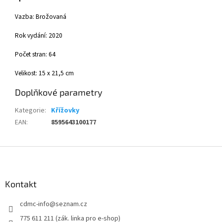
Vazba: Brožovaná
Rok vydání: 2020
Počet stran: 64
Velikost: 15 x 21,5 cm
Doplňkové parametry
Kategorie
:
Křížovky
EAN
:
8595643100177
Z
á
p
a
Kontakt
t
cdmc-info
@
seznam.cz
í
775 611 211 (zák. linka pro e-shop)