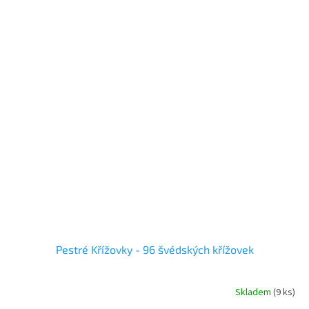
Pestré Křížovky - 96 švédských křížovek
Skladem
(
9 ks
)