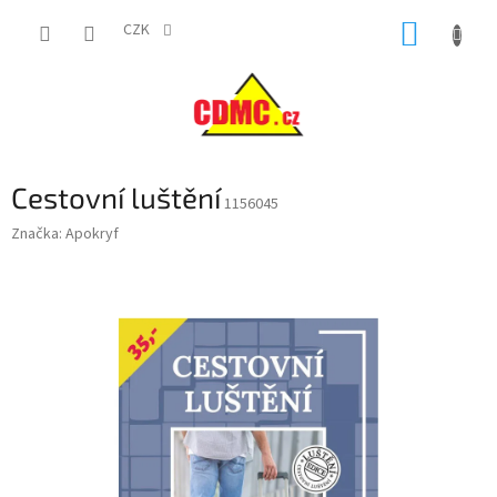
Přejít
NÁKUP
na
CZK
obsah
KOŠÍK
Cestovní luštění
1156045
Značka:
Apokryf