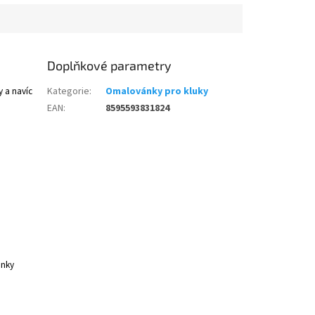
Doplňkové parametry
 a navíc
Kategorie
:
Omalovánky pro kluky
EAN
:
8595593831824
ánky