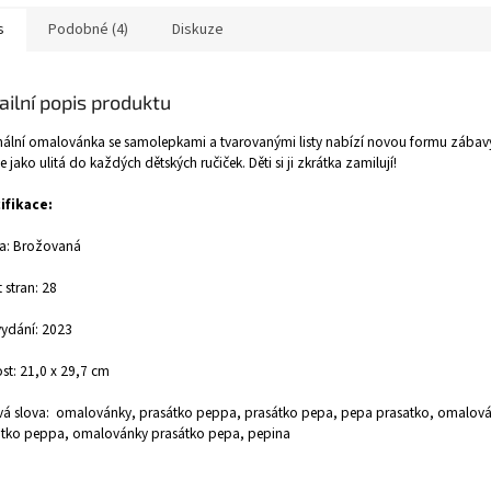
s
Podobné (4)
Diskuze
ailní popis produktu
nální omalovánka se samolepkami a tvarovanými listy nabízí novou formu zábavy
 jako ulitá do každých dětských ručiček. Děti si ji zkrátka zamilují!
ifikace:
a: Brožovaná
 stran: 28
ydání: 2023
ost: 21,0 x 29,7 cm
vá slova: omalovánky, prasátko peppa, prasátko pepa, pepa prasatko, omalov
átko peppa, omalovánky prasátko pepa, pepina