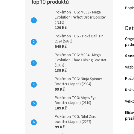
Top 10 produktů
Popi
Pokémon TCG: ME03 - Mega
Evolution Perfect Order Booster
(7110)
Det
129 Kč
Pokémon TCG - Poké Ball Tin
Origi
2024 (5870)
padne
549 Kč
Pokémon TCG: ME04 - Mega
Spec
Evolution Chaos Rising Booster
(1032)
Vazb
139 Kč
Počet
Pokémon TCG: Ninja Spinner
Booster (Japan) (2304)
99 Kč
Rok v
Pokémon TCG: Abyss Eye
Velik
Booster (Japan) (2110)
109 Kč
Klíčo
Pokémon TCG: Nihil Zero
pras
booster (Japan) (2267)
99 Kč