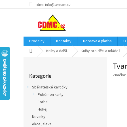
Přejít
cdmc-info@seznam.cz
na
obsah
Prodejny
Kontakty
Doprava a platba
O
Domů
Knihy a další...
Knihy pro děti a mládež
P
Tva
o
Přeskočit
s
Značka:
Kategorie
kategorie
t
r
Sběratelské kartičky
a
Pokémon karty
n
Fotbal
n
í
Hokej
p
Novinky
a
Akce, sleva