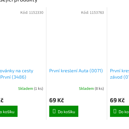
Kód:
1152330
Kód:
1153763
ovánky na cesty
První kreslení Auta (0071)
První kre
 První (3486)
závod (0
Skladem
(
1 ks
)
Skladem
(
8 ks
)
Kč
69 Kč
69 Kč
o košíku
Do košíku
Do ko