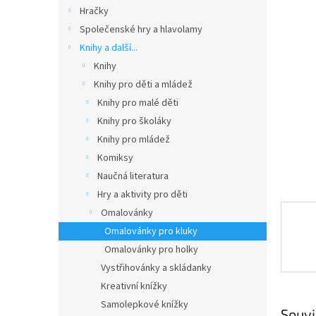
n
Hračky
e
Společenské hry a hlavolamy
l
Knihy a další...
Knihy
Knihy pro děti a mládež
Knihy pro malé děti
Knihy pro školáky
Knihy pro mládež
Komiksy
Naučná literatura
Hry a aktivity pro děti
Omalovánky
Omalovánky pro kluky
Omalovánky pro holky
Vystřihovánky a skládanky
Kreativní knížky
Samolepkové knížky
Souvi