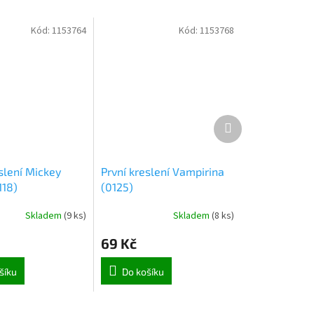
Kód:
1153764
Kód:
1153768
Další
produkt
slení Mickey
První kreslení Vampirina
118)
(0125)
Skladem
(
9 ks
)
Skladem
(
8 ks
)
69 Kč
šíku
Do košíku