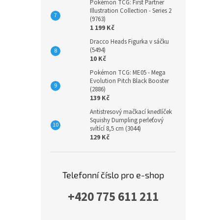
Pokémon TCG: First Partner
Illustration Collection - Series 2
(9763)
1 199 Kč
Dracco Heads Figurka v sáčku
(5494)
10 Kč
Pokémon TCG: ME05 - Mega
Evolution Pitch Black Booster
(2886)
139 Kč
Antistresový mačkací knedlíček
Squishy Dumpling perleťový
svítící 8,5 cm (3044)
129 Kč
Telefonní číslo pro e-shop
+420 775 611 211