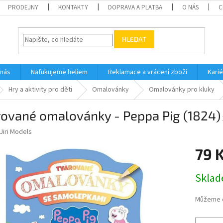
PRODEJNY
KONTAKTY
DOPRAVA A PLATBA
O NÁS
C
HLEDAT
 nás
Nafukujeme heliem
Reklamace a vrácení zboží
Karié
Hry a aktivity pro děti
Omalovánky
Omalovánky pro kluky
rované omalovánky - Peppa Pig (1824)
Jiri Models
79 
Měrná
Skla
cena:
Můžeme d