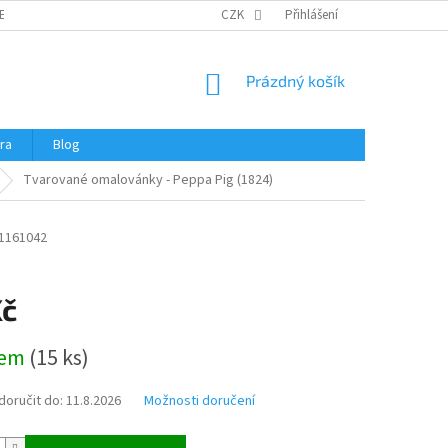
ERTIFIKÁTY A NÁVODY
OBCHODNÍ PODMÍNKY
CZK
Přihlášení
OCHRANA OSOBNÍCH 
NÁKUPNÍ
Prázdný košík
KOŠÍK
ra
Blog
Tvarované omalovánky - Peppa Pig (1824)
1161042
Kč
dem
(
15 ks
)
oručit do:
11.8.2026
Možnosti doručení