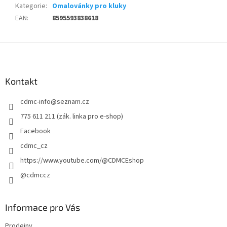
Kategorie
:
Omalovánky pro kluky
EAN
:
8595593838618
Z
á
p
a
Kontakt
t
cdmc-info
@
seznam.cz
í
775 611 211 (zák. linka pro e-shop)
Facebook
cdmc_cz
https://www.youtube.com/@CDMCEshop
@cdmccz
Informace pro Vás
Prodejny