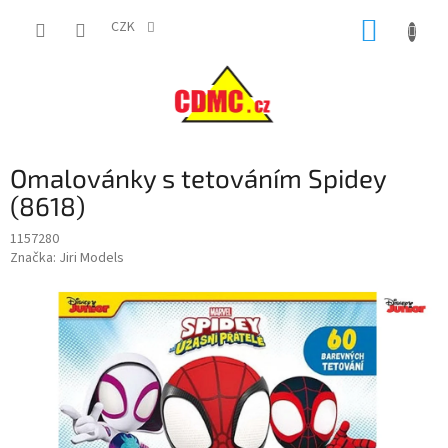
Přejít
NÁKUP
na
CZK
obsah
KOŠÍK
Omalovánky s tetováním Spidey
(8618)
1157280
Značka:
Jiri Models