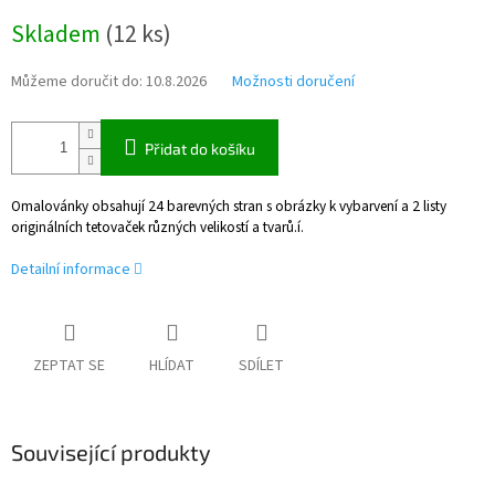
Měrná
Skladem
(
12 ks
)
cena:
Můžeme doručit do:
10.8.2026
Možnosti doručení
Přidat do košíku
Omalovánky obsahují 24 barevných stran s obrázky k vybarvení a 2 listy
originálních tetovaček různých velikostí a tvarů.í.
Detailní informace
ZEPTAT SE
HLÍDAT
SDÍLET
Související produkty