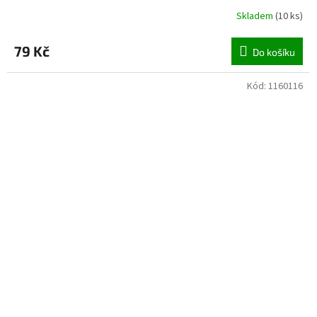
Skladem
(
10 ks
)
79 Kč
Do košíku
Kód:
1160116