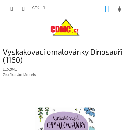
Přejít
NÁKUP
na
CZK
obsah
KOŠÍK
Vyskakovací omalovánky Dinosauři
(1160)
1152841
Značka:
Jiri Models