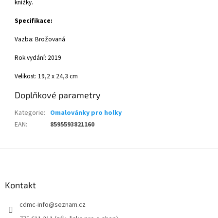
knížky.
Specifikace:
Vazba: Brožovaná
Rok vydání: 2019
Velikost: 19,2 x 24,3 cm
Doplňkové parametry
Kategorie
:
Omalovánky pro holky
EAN
:
8595593821160
Z
á
p
a
Kontakt
t
cdmc-info
@
seznam.cz
í