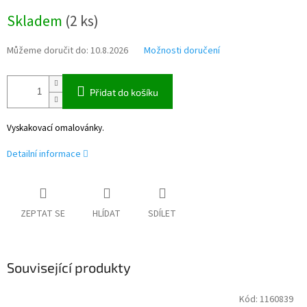
Měrná
Skladem
(
2 ks
)
cena:
Můžeme doručit do:
10.8.2026
Možnosti doručení
Přidat do košíku
Vyskakovací omalovánky.
Detailní informace
ZEPTAT SE
HLÍDAT
SDÍLET
Související produkty
Kód:
1160839