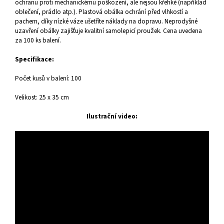
ochranu proti mechanickému poškození, ale nejsou křehké (například
oblečení, prádlo atp.). Plastová obálka ochrání před vlhkostí a
pachem, díky nízké váze ušetříte náklady na dopravu. Neprodyšné
uzavření obálky zajišťuje kvalitní samolepicí proužek. Cena uvedena
za 100 ks balení.
Specifikace:
Počet kusů v balení: 100
Velikost: 25 x 35 cm
Ilustrační video: