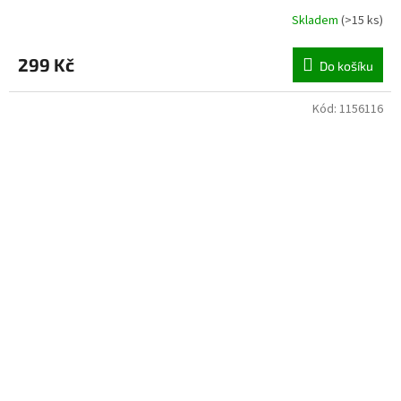
Skladem
(
>15 ks
)
299 Kč
Do košíku
Kód:
1156116