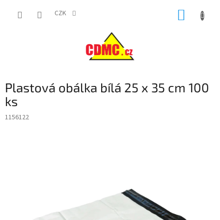
Přejít
NÁKUP
na
CZK
obsah
KOŠÍK
Plastová obálka bílá 25 x 35 cm 100
ks
1156122