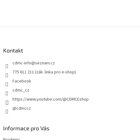
Z
á
p
a
Kontakt
t
cdmc-info
@
seznam.cz
í
775 611 211 (zák. linka pro e-shop)
Facebook
cdmc_cz
https://www.youtube.com/@CDMCEshop
@cdmccz
Informace pro Vás
Prodejny