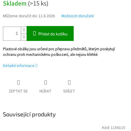
Skladem
(
>15 ks
)
cena:
Můžeme doručit do:
11.8.2026
Možnosti doručení
Přidat do košíku
Plastové obálky jsou určené pro přepravu předmětů, kterým poskytují
ochranu proti mechanickému poškození, ale nejsou křehké.
Detailní informace
ZEPTAT SE
HLÍDAT
SDÍLET
Související produkty
Kód:
1156115