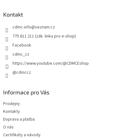
á
p
a
Kontakt
t
cdmc-info
@
seznam.cz
í
775 611 211 (zák. linka pro e-shop)
Facebook
cdmc_cz
https://www.youtube.com/@CDMCEshop
@cdmccz
Informace pro Vás
Prodejny
Kontakty
Doprava a platba
O nás
Certifikáty a návody