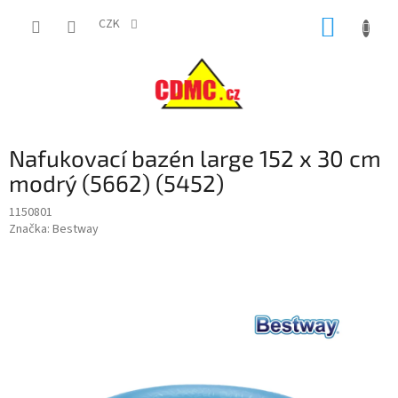
Přejít
NÁKUP
na
CZK
obsah
KOŠÍK
Nafukovací bazén large 152 x 30 cm
modrý (5662) (5452)
1150801
Značka:
Bestway