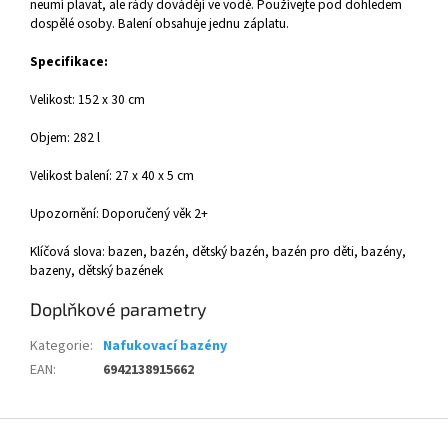
neumí plavat, ale rády dovádějí ve vodě. Používejte pod dohledem
dospělé osoby. Balení obsahuje jednu záplatu.
Specifikace:
Velikost: 152 x 30 cm
Objem: 282 l
Velikost balení: 27 x 40 x 5 cm
Upozornění: Doporučený věk 2+
Klíčová slova: bazen, bazén, dětský bazén, bazén pro děti, bazény,
bazeny, dětský bazének
Doplňkové parametry
Kategorie
:
Nafukovací bazény
EAN
:
6942138915662
Z