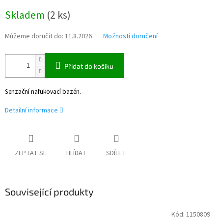
Měrná
Skladem
(
2 ks
)
cena:
Můžeme doručit do:
11.8.2026
Možnosti doručení
Přidat do košíku
Senzační nafukovací bazén.
Detailní informace
ZEPTAT SE
HLÍDAT
SDÍLET
Související produkty
Kód:
1150809