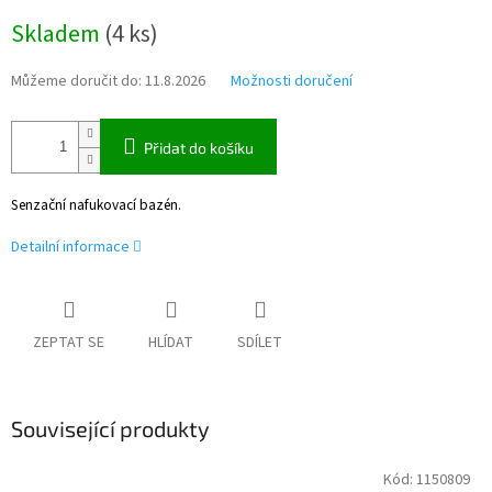
Měrná
Skladem
(
4 ks
)
cena:
Můžeme doručit do:
11.8.2026
Možnosti doručení
Přidat do košíku
Senzační nafukovací bazén.
Detailní informace
ZEPTAT SE
HLÍDAT
SDÍLET
Související produkty
Kód:
1150809