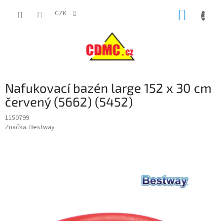
Přejít
NÁKUP
na
CZK
obsah
KOŠÍK
Nafukovací bazén large 152 x 30 cm
červený (5662) (5452)
1150799
Značka:
Bestway