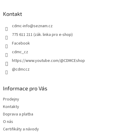
á
p
a
Kontakt
t
cdmc-info
@
seznam.cz
í
775 611 211 (zák. linka pro e-shop)
Facebook
cdmc_cz
https://www.youtube.com/@CDMCEshop
@cdmccz
Informace pro Vás
Prodejny
Kontakty
Doprava a platba
O nás
Certifikáty a návody