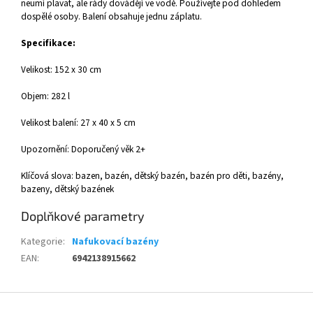
neumí plavat, ale rády dovádějí ve vodě. Používejte pod dohledem
dospělé osoby. Balení obsahuje jednu záplatu.
Specifikace:
Velikost: 152 x 30 cm
Objem: 282 l
Velikost balení: 27 x 40 x 5 cm
Upozornění: Doporučený věk 2+
Klíčová slova: bazen, bazén, dětský bazén, bazén pro děti, bazény,
bazeny, dětský bazének
Doplňkové parametry
Kategorie
:
Nafukovací bazény
EAN
:
6942138915662
Z