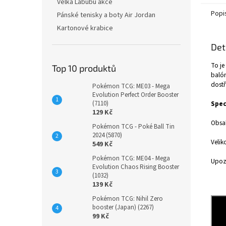
Velká Labubu akce
Popi
Pánské tenisky a boty Air Jordan
Kartonové krabice
Det
To je
Top 10 produktů
balón
dostř
Pokémon TCG: ME03 - Mega
Evolution Perfect Order Booster
(7110)
Spec
129 Kč
Obsa
Pokémon TCG - Poké Ball Tin
2024 (5870)
Velik
549 Kč
Pokémon TCG: ME04 - Mega
Upozo
Evolution Chaos Rising Booster
(1032)
139 Kč
Pokémon TCG: Nihil Zero
booster (Japan) (2267)
99 Kč