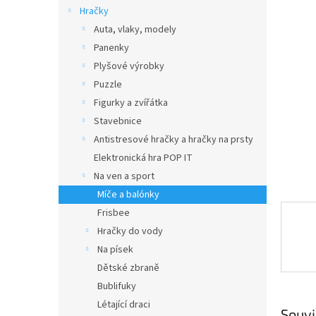
n
Hračky
e
Auta, vlaky, modely
l
Panenky
Plyšové výrobky
Puzzle
Figurky a zvířátka
Stavebnice
Antistresové hračky a hračky na prsty
Elektronická hra POP IT
Na ven a sport
Míče a balónky
Frisbee
Hračky do vody
Na písek
Dětské zbraně
Bublifuky
Létající draci
Souvi