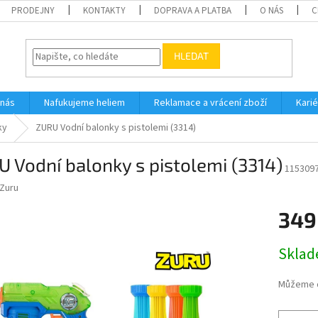
PRODEJNY
KONTAKTY
DOPRAVA A PLATBA
O NÁS
C
HLEDAT
 nás
Nafukujeme heliem
Reklamace a vrácení zboží
Karié
ky
ZURU Vodní balonky s pistolemi (3314)
 Vodní balonky s pistolemi (3314)
115309
Zuru
349
Měrná
Skla
cena:
Můžeme d