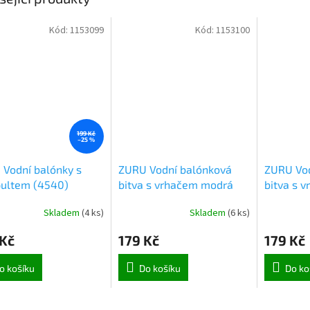
Kód:
1153099
Kód:
1153100
199 Kč
–25 %
Vodní balónky s
ZURU Vodní balónková
ZURU Vod
pultem (4540)
bitva s vrhačem modrá
bitva s 
(2942)
(2942)
Skladem
(
4 ks
)
Skladem
(
6 ks
)
 Kč
179 Kč
179 Kč
o košíku
Do košíku
Do ko