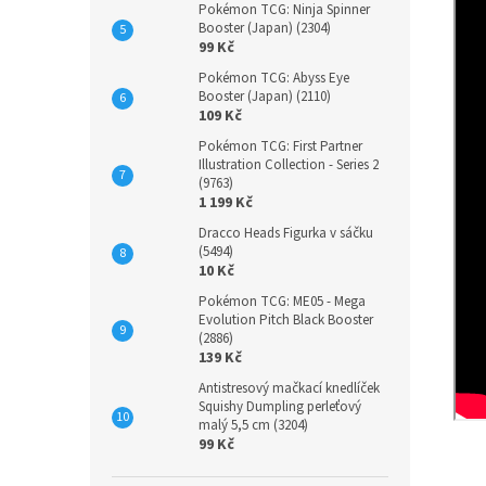
Pokémon TCG: Ninja Spinner
Booster (Japan) (2304)
99 Kč
Pokémon TCG: Abyss Eye
Booster (Japan) (2110)
109 Kč
Pokémon TCG: First Partner
Illustration Collection - Series 2
(9763)
1 199 Kč
Dracco Heads Figurka v sáčku
(5494)
10 Kč
Pokémon TCG: ME05 - Mega
Evolution Pitch Black Booster
(2886)
139 Kč
Antistresový mačkací knedlíček
Squishy Dumpling perleťový
malý 5,5 cm (3204)
99 Kč