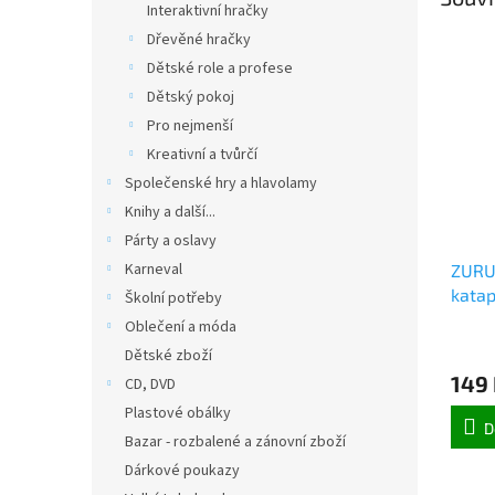
Interaktivní hračky
Dřevěné hračky
Dětské role a profese
Dětský pokoj
Pro nejmenší
Kreativní a tvůrčí
Společenské hry a hlavolamy
Knihy a další...
Párty a oslavy
Karneval
ZURU 
kata
Školní potřeby
Oblečení a móda
Dětské zboží
149
CD, DVD
Plastové obálky
D
Bazar - rozbalené a zánovní zboží
Dárkové poukazy