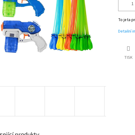
To je ta p
Detailní 
TISK
sející produkty