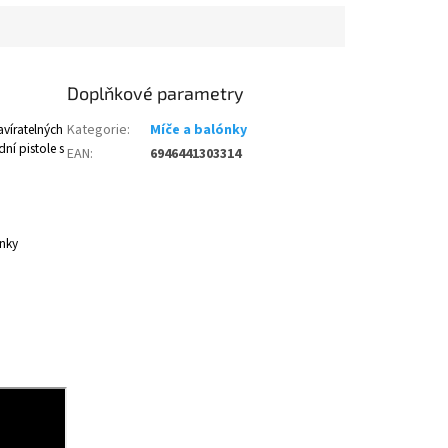
Doplňkové parametry
avíratelných
Kategorie
:
Míče a balónky
í pistole s
EAN
:
6946441303314
ónky