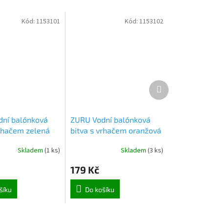
Kód:
1153101
Kód:
1153102
Další
produkt
ní balónková
ZURU Vodní balónková
vrhačem zelená
bitva s vrhačem oranžová
(2942)
Skladem
(
1 ks
)
Skladem
(
3 ks
)
179 Kč
šíku
Do košíku