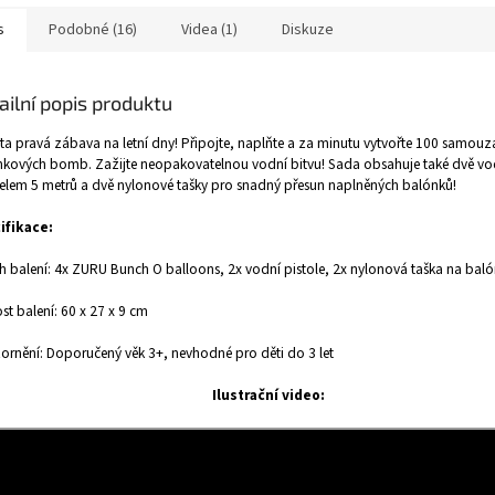
s
Podobné (16)
Videa (1)
Diskuze
ailní popis produktu
 ta pravá zábava na letní dny! Připojte, naplňte a za minutu vytvořte 100 samouz
kových bomb. Zažijte neopakovatelnou vodní bitvu! Sada obsahuje také dvě vodn
elem 5 metrů a dvě nylonové tašky pro snadný přesun naplněných balónků!
ifikace:
h balení:
4x ZURU Bunch O balloons, 2x vodní pistole, 2x nylonová taška na bal
ost balení: 60 x 27 x 9 cm
rnění: Doporučený věk 3+, nevhodné pro děti do 3 let
Ilustrační video: