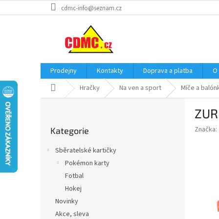
Přejít
cdmc-info@seznam.cz
na
obsah
Prodejny
Kontakty
Doprava a platba
O
Domů
Hračky
Na ven a sport
Míče a balón
P
ZURU
o
Přeskočit
s
Značka:
Kategorie
kategorie
t
r
Sběratelské kartičky
a
Pokémon karty
n
Fotbal
n
í
Hokej
p
Novinky
a
Akce, sleva