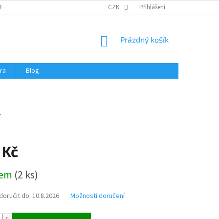
ERTIFIKÁTY A NÁVODY
OBCHODNÍ PODMÍNKY
CZK
Přihlášení
OCHRANA OSOBNÍCH 
NÁKUPNÍ
Prázdný košík
KOŠÍK
ra
Blog
7
 Kč
dem
(
2 ks
)
oručit do:
10.8.2026
Možnosti doručení