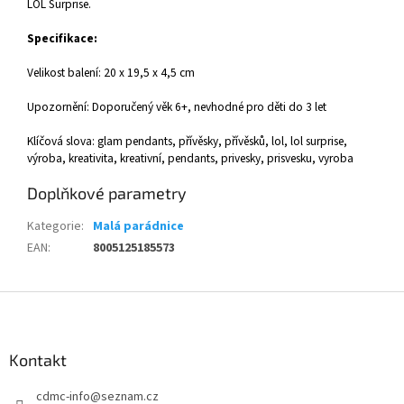
LOL Surprise.
Specifikace:
Velikost balení: 20 x 19,5 x 4,5 cm
Upozornění: Doporučený věk 6+, nevhodné pro děti do 3 let
Klíčová slova: glam pendants, přívěsky, přívěsků, lol, lol surprise,
výroba, kreativita, kreativní, pendants, privesky, prisvesku, vyroba
Doplňkové parametry
Kategorie
:
Malá parádnice
EAN
:
8005125185573
Z
á
p
a
Kontakt
t
cdmc-info
@
seznam.cz
í