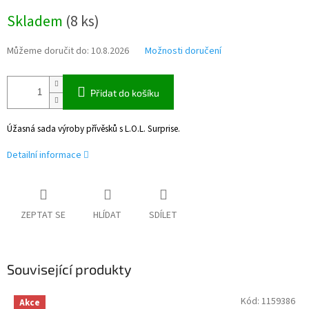
Měrná
Skladem
(
8 ks
)
cena:
Můžeme doručit do:
10.8.2026
Možnosti doručení
Přidat do košíku
Úžasná sada výroby přívěsků s L.O.L. Surprise.
Detailní informace
ZEPTAT SE
HLÍDAT
SDÍLET
Související produkty
Kód:
1159386
Akce