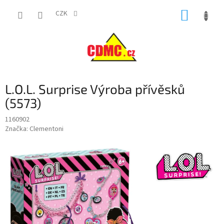
Přejít
NÁKUP
na
CZK
obsah
KOŠÍK
L.O.L. Surprise Výroba přívěsků
(5573)
1160902
Značka:
Clementoni