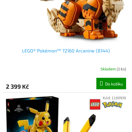
ů
LEGO® Pokémon™ 72160 Arcanine (8144)
Skladem
(
2 ks
)
Do košíku
2 399 Kč
Kód:
1160938