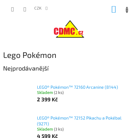
Přejít
NÁKUP
na
CZK
obsah
KOŠÍK
Lego Pokémon
Nejprodávanější
LEGO® Pokémon™ 72160 Arcanine (8144)
Skladem
(
2 ks
)
2 399 Kč
LEGO® Pokémon™ 72152 Pikachu a Pokébal
(9271)
Skladem
(
3 ks
)
4 599 Kč