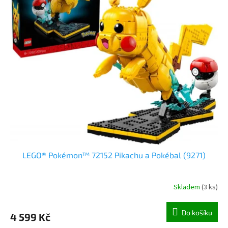
LEGO® Pokémon™ 72152 Pikachu a Pokébal (9271)
Skladem
(
3 ks
)
Do košíku
4 599 Kč