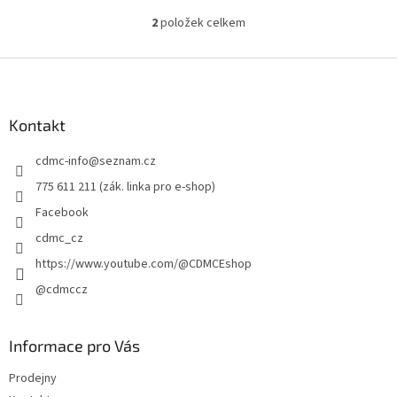
2
položek celkem
O
v
l
Z
á
á
d
p
a
a
Kontakt
c
t
í
cdmc-info
@
seznam.cz
í
p
r
775 611 211 (zák. linka pro e-shop)
v
Facebook
k
y
cdmc_cz
v
https://www.youtube.com/@CDMCEshop
ý
p
@cdmccz
i
s
u
Informace pro Vás
Prodejny