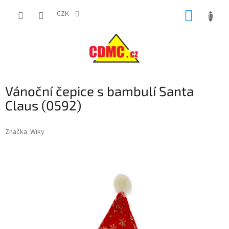
Přejít
NÁKUP
na
CZK
obsah
KOŠÍK
Vánoční čepice s bambulí Santa
Claus (0592)
Značka:
Wiky