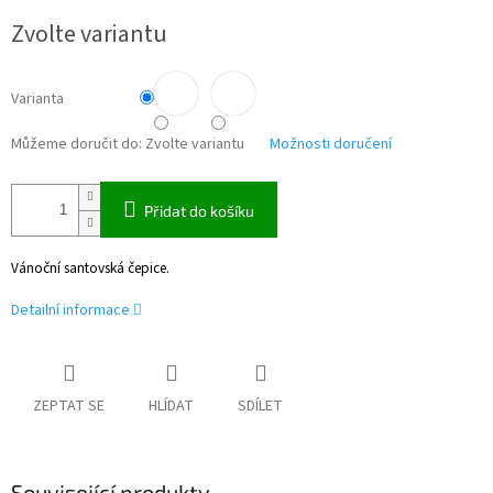
Měrná
Zvolte variantu
cena:
Varianta
Můžeme doručit do:
Zvolte variantu
Možnosti doručení
Přidat do košíku
Vánoční santovská čepice.
Detailní informace
ZEPTAT SE
HLÍDAT
SDÍLET
Související produkty