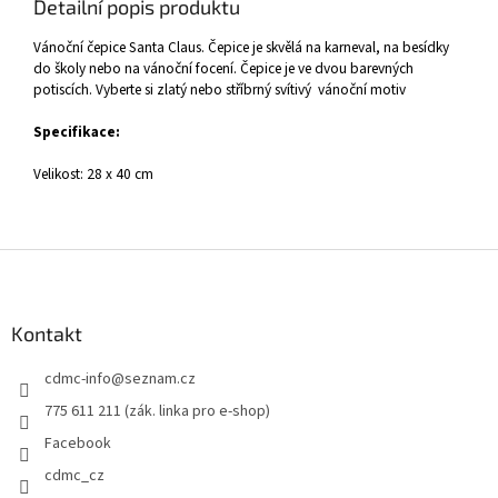
Detailní popis produktu
Vánoční čepice Santa Claus. Čepice je skvělá na karneval, na besídky
do školy nebo na vánoční focení. Čepice je ve dvou barevných
potiscích. Vyberte si zlatý nebo stříbrný svítivý vánoční motiv
Specifikace:
Velikost: 28 x 40 cm
Z
á
p
a
Kontakt
t
cdmc-info
@
seznam.cz
í
775 611 211 (zák. linka pro e-shop)
Facebook
cdmc_cz